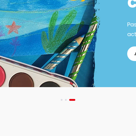
Pa
act