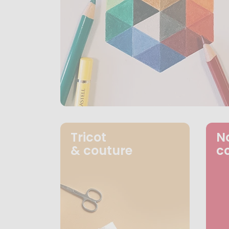
Tricot
N
& couture
c