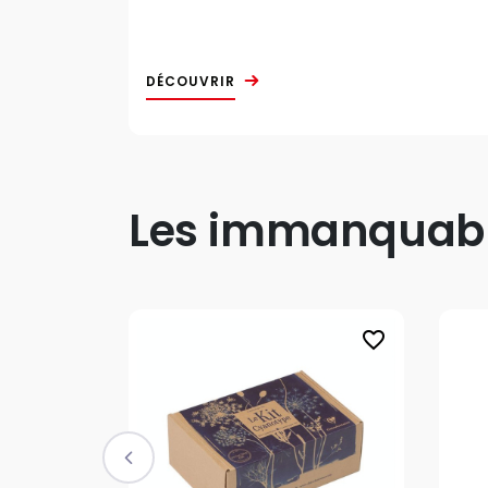
DÉCOUVRIR
Les immanquable
favorite_border