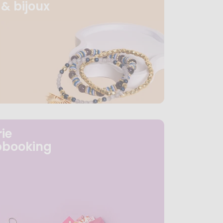
& bijoux
ie
pbooking