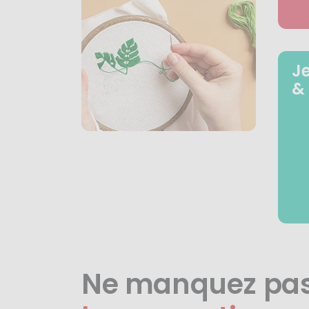
J
&
Ne manquez pa