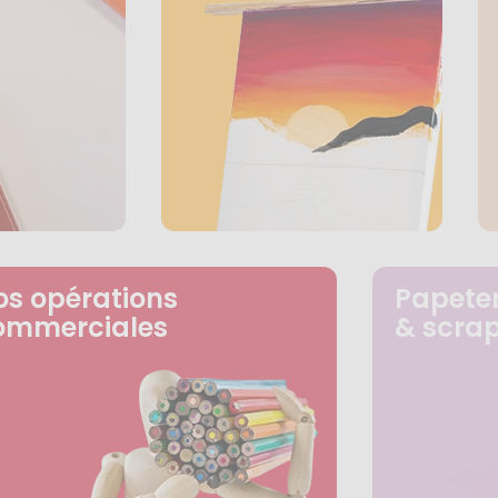
os opérations
Papeter
ommerciales
& scra