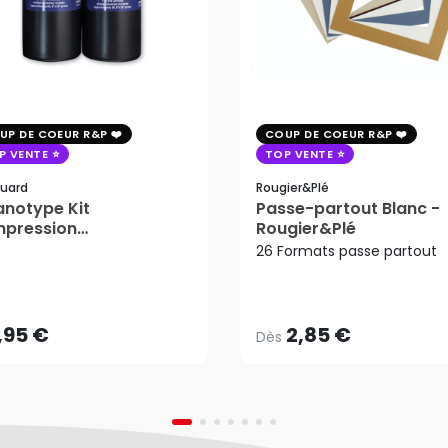
UP DE COEUR R&P
COUP DE COEUR R&P
P VENTE
TOP VENTE
uard
Rougier&plé
notype Kit
Passe-partout Blanc -
mpression
Rougier&Plé
tosensible - Jacquard
26 Formats passe partout
2,85 €
Dès
,95 €
AJOUTER AU PANIER
,95 €
2,85 €
Dès