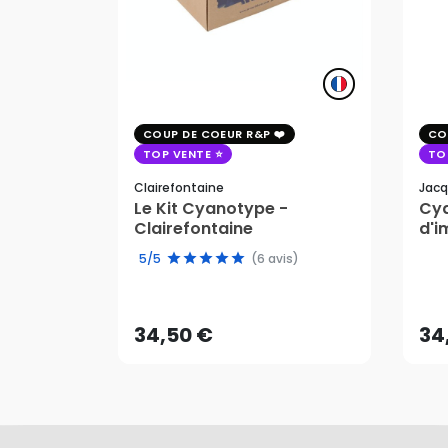
COUP DE COEUR R&P
CO
TOP VENTE
TO
Clairefontaine
Jacq
Le Kit Cyanotype -
Cya
Clairefontaine
d'i
pho
5/5
(6 avis)
34,50 €
34
AJOUTER AU PANIER
34,50 €
34