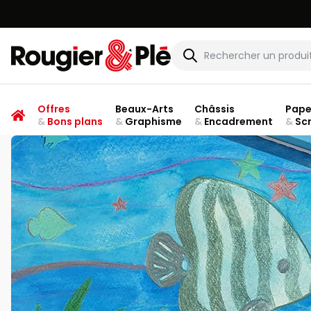
Rougier & Plé
Offres
Beaux-Arts
Châssis
Pape
&
Bons plans
&
Graphisme
&
Encadrement
&
Sc