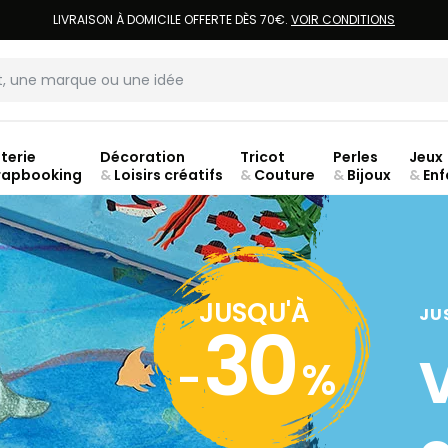
LIVRAISON À DOMICILE OFFERTE DÈS 70€.
VOIR CONDITIONS
terie
Décoration
Tricot
Perles
Jeux
rapbooking
&
Loisirs créatifs
&
Couture
&
Bijoux
&
Enf
Fer
JUSQU'À
JU
30
-
%