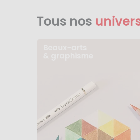
Tous nos
univer
Beaux-arts
& graphisme