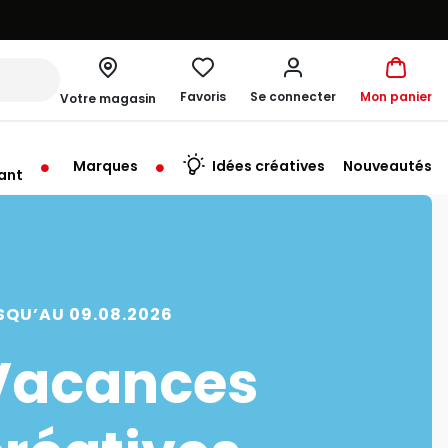
Favoris
Se connecter
Mon panier
Votre magasin
Marques
Idées créatives
Nouveautés
ant
me à 19:30
SQU’AU 09.08.2026
Vacances