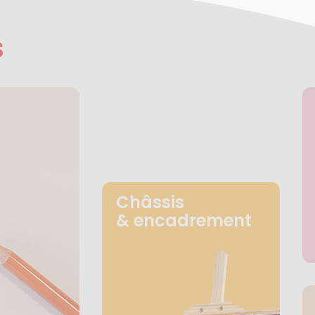
s
Châssis
& encadrement