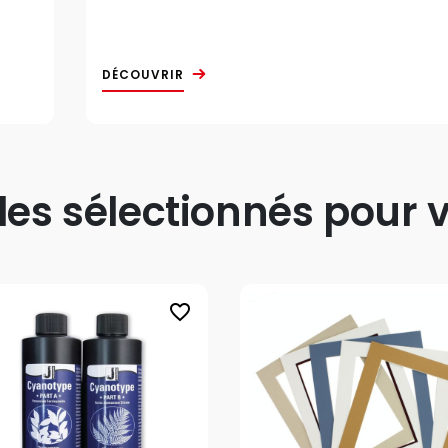
DÉCOUVRIR
s sélectionnés pour v
favorite_border