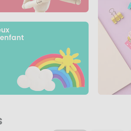
eux
 enfant
s