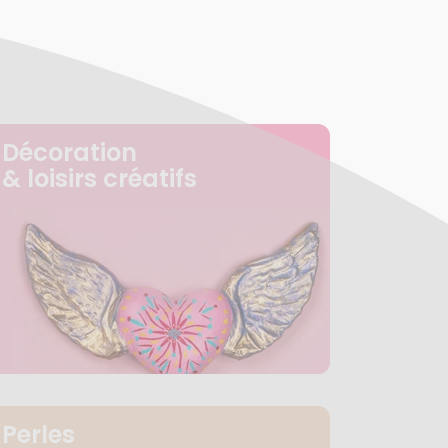
Décoration
& loisirs créatifs
Perles