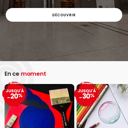
DÉCOUVRIR
En ce
moment
JUSQU'À
JUSQU'À
20
30
%
%
-
-