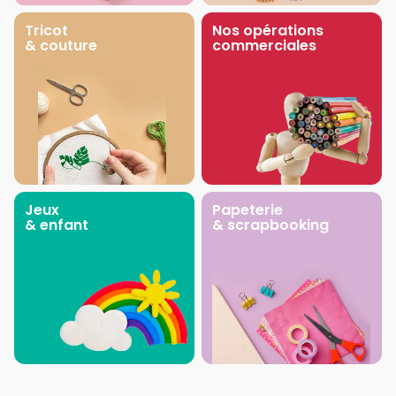
Tricot
Nos opérations
& couture
commerciales
Jeux
Papeterie
& enfant
& scrapbooking