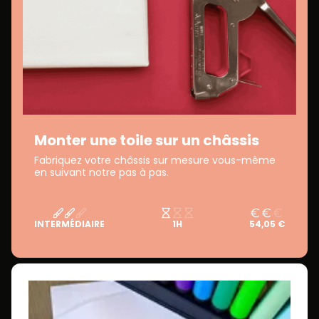
Monter une toile sur un châssis
Fabriquez votre châssis sur mesure vous-même
en suivant notre pas à pas.
INTERMÉDIAIRE
1H
54,05 €