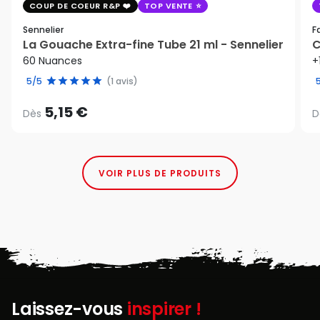
COUP DE COEUR R&P
TOP VENTE
Sennelier
F
La Gouache Extra-fine Tube 21 ml - Sennelier
C
60 Nuances
+
5/5
(1 avis)
5,15 €
Dès
D
VOIR PLUS DE PRODUITS
Laissez-vous
inspirer !