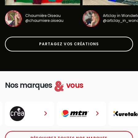
Chaumière Oiseau
Artclay in Wonder
@chaumiere.oiseau
@artclay_in_won
PARTAGEZ VOS CRÉATIONS
Nos marques
vous