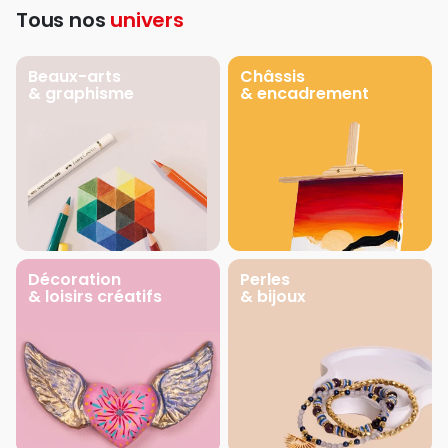
Tous nos
univers
Beaux-arts
Châssis
& graphisme
& encadrement
Décoration
Perles
& loisirs créatifs
& bijoux