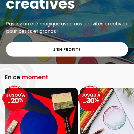
créatives
Passez un été magique avec nos activités créatives
pour petits et grands !
J'EN PROFITE
En ce
moment
JUSQU'À
JUSQU'À
20
30
%
%
-
-