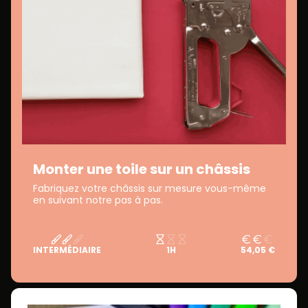
Monter une toile sur un châssis
Fabriquez votre châssis sur mesure vous-même
en suivant notre pas à pas.
INTERMÉDIAIRE
1H
54,05 €