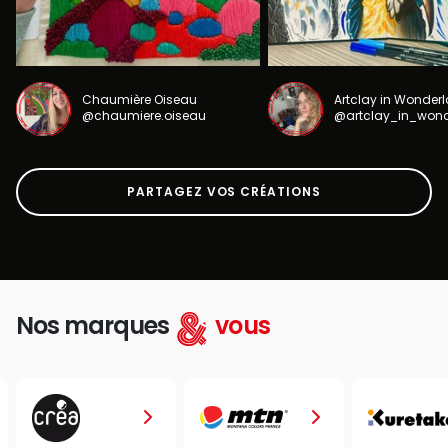
Chaumière Oiseau
Artclay in Wonder
@chaumiere.oiseau
@artclay_in_won
PARTAGEZ VOS CRÉATIONS
Nos marques
vous