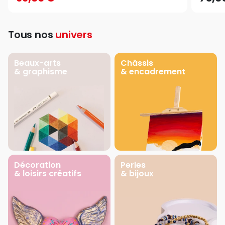
Tous nos
univers
Beaux-arts
Châssis
& graphisme
& encadrement
Décoration
Perles
& loisirs créatifs
& bijoux