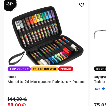
31
%
favorite_border
-
TOP VENTE
PRIX EXCLU WEB
PROMO
COUP 
Posca
Dayligh
Mallette 24 Marqueurs Peinture - Posca
Table 
5/5
144,00 €
99,00 €
75,0