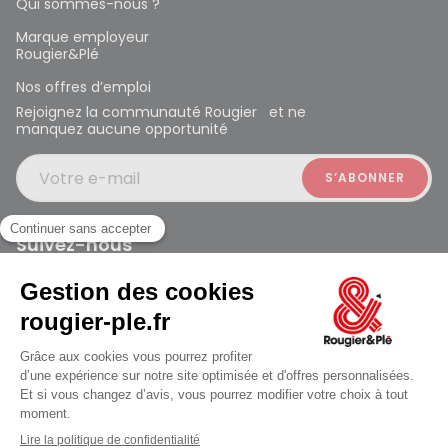
Qui sommes-nous ?
Marque employeur
Rougier&Plé
Nos offres d’emploi
Rejoignez la communauté Rougier et ne
manquez aucune opportunité
Votre e-mail
Suivez-nous
Rougier et Plé 2024 Copyright
Mentions légales