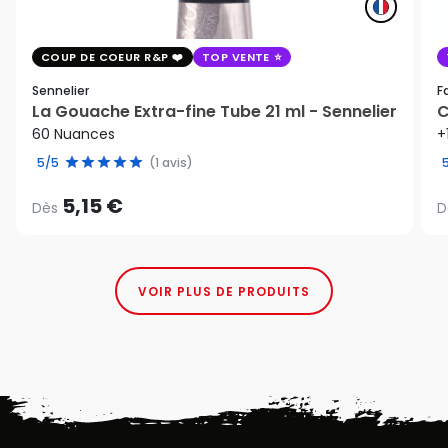
COUP DE COEUR R&P
TOP VENTE
Sennelier
F
La Gouache Extra-fine Tube 21 ml - Sennelier
C
60 Nuances
+
5/5
(1 avis)
5,15 €
Dès
D
VOIR PLUS DE PRODUITS