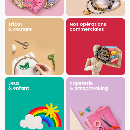
Tricot
Nos opérations
& couture
commerciales
Jeux
Papeterie
& enfant
& scrapbooking