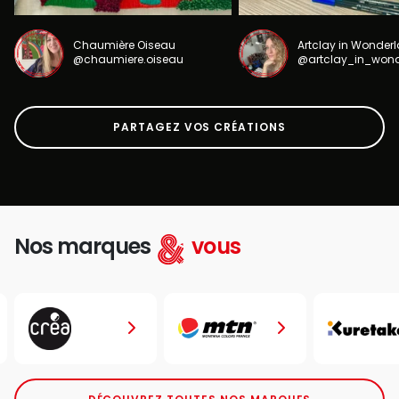
Chaumière Oiseau
Artclay in Wonder
@chaumiere.oiseau
@artclay_in_won
PARTAGEZ VOS CRÉATIONS
Nos marques
vous