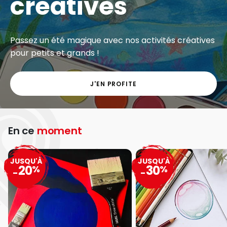
créatives
Passez un été magique avec nos activités créatives
pour petits et grands !
J'EN PROFITE
En ce
moment
JUSQU'À
JUSQU'À
20
30
%
%
-
-