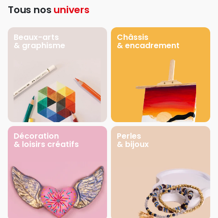
Tous nos
univers
Beaux-arts
Châssis
& graphisme
& encadrement
Décoration
Perles
& loisirs créatifs
& bijoux