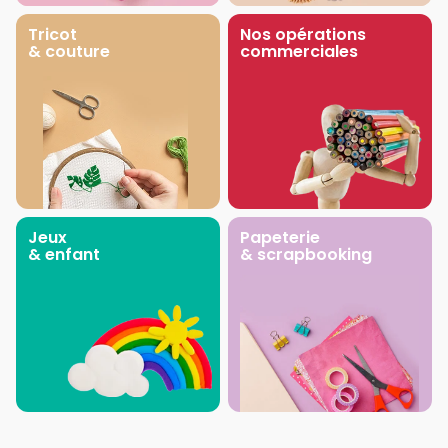
Tricot
Nos opérations
& couture
commerciales
Jeux
Papeterie
& enfant
& scrapbooking