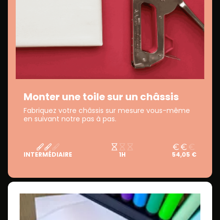
Monter une toile sur un châssis
Fabriquez votre châssis sur mesure vous-même
en suivant notre pas à pas.
INTERMÉDIAIRE
1H
54,05 €