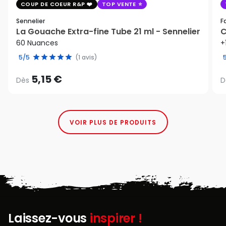
COUP DE COEUR R&P
TOP VENTE
Sennelier
F
La Gouache Extra-fine Tube 21 ml - Sennelier
C
60 Nuances
+
5/5
(1 avis)
5,15 €
Dès
D
VOIR PLUS DE PRODUITS
Laissez-vous
inspirer !