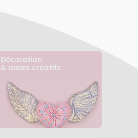
Décoration
& loisirs créatifs