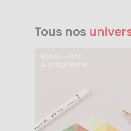
Tous nos
univer
Beaux-arts
& graphisme