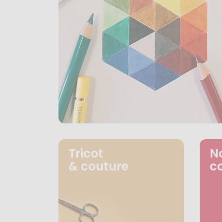
Tricot
N
& couture
c