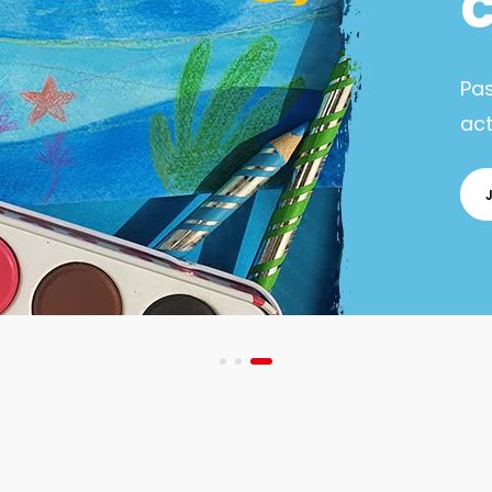
Pa
act