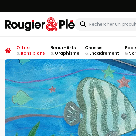
Rougier & Plé
Offres
Beaux-Arts
Châssis
Pape
&
Bons plans
&
Graphisme
&
Encadrement
&
Sc