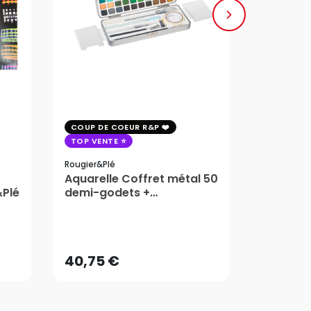
COUP DE COEUR R&P
COUP DE 
TOP VENTE
TOP VENT
Rougier&plé
Milan
Aquarelle Coffret métal 50
Plaque 
&Plé
demi-godets +
Block Vi
accessoires - Rougier&Plé
1,99
5 Formats
Dès
40,75 €
AJOUTER AU PANIER
40,75 €
1,99
Dès