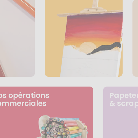
os opérations
Papeter
ommerciales
& scra