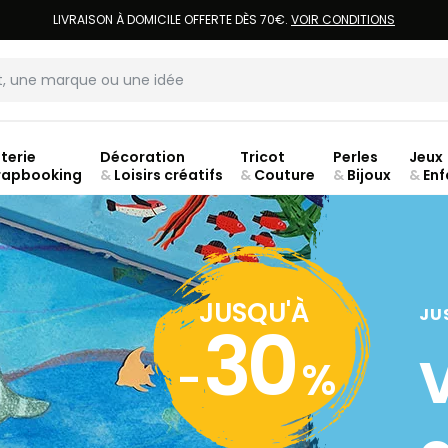
LIVRAISON À DOMICILE OFFERTE DÈS 70€.
VOIR CONDITIONS
terie
Décoration
Tricot
Perles
Jeux
rapbooking
&
Loisirs créatifs
&
Couture
&
Bijoux
&
Enf
Fer
JUSQU'À
JU
30
-
%