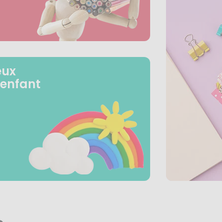
eux
 enfant