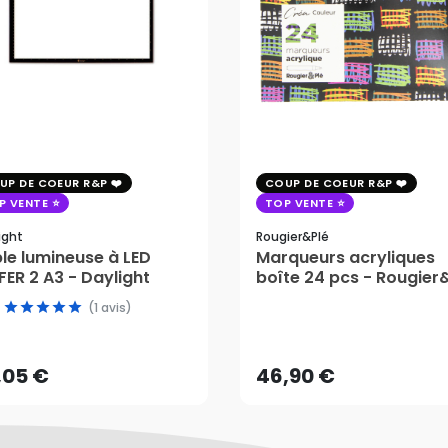
UP DE COEUR R&P
COUP DE COEUR R&P
P VENTE
TOP VENTE
ight
Rougier&plé
le lumineuse à LED
Marqueurs acryliques
ER 2 A3 - Daylight
boîte 24 pcs - Rougier
(1 avis)
,05 €
46,90 €
AJOUTER AU PANIER
AJOUTER AU PANIER
,05 €
46,90 €