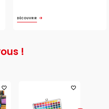
DÉCOUVRIR
ous !
favorite_border
favorite_border