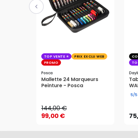
TOP VENTE
PRIX EXCLU WEB
CO
PROMO
TO
Posca
Dayl
Mallette 24 Marqueurs
Tab
Peinture - Posca
WAF
144,00 €
5/5
99,00 €
75
144,00 €
AJOUTER AU PANIER
99,00 €
75