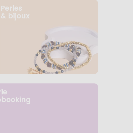
Perles
& bijoux
ie
pbooking