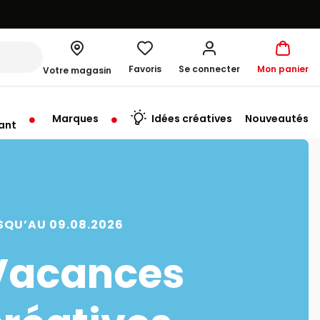
Favoris
Se connecter
Mon panier
Votre magasin
Marques
Idées créatives
Nouveautés
ant
me à 19:30
SQU’AU 09.08.2026
Vacances