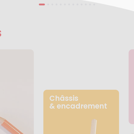
s
Châssis
& encadrement