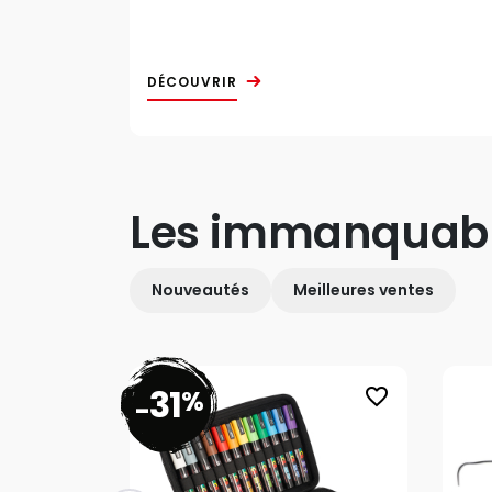
DÉCOUVRIR
Les immanquab
Nouveautés
Meilleures ventes
31
%
favorite_border
-