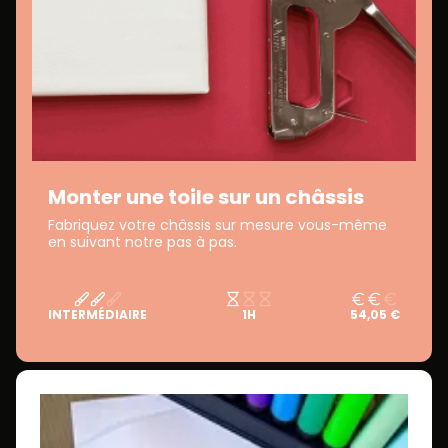
Monter une toile sur un châssis
Fabriquez votre châssis sur mesure vous-même
en suivant notre pas à pas.
INTERMÉDIAIRE
1H
54,05 €