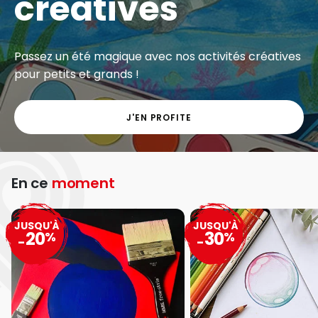
créatives
Passez un été magique avec nos activités créatives
pour petits et grands !
J'EN PROFITE
En ce
moment
JUSQU'À
JUSQU'À
20
30
%
%
-
-