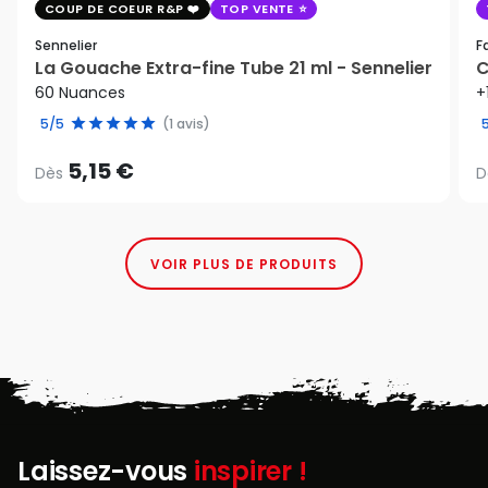
COUP DE COEUR R&P
TOP VENTE
Sennelier
F
La Gouache Extra-fine Tube 21 ml - Sennelier
C
60 Nuances
+
5/5
(1 avis)
5,15 €
Dès
D
VOIR PLUS DE PRODUITS
Laissez-vous
inspirer !