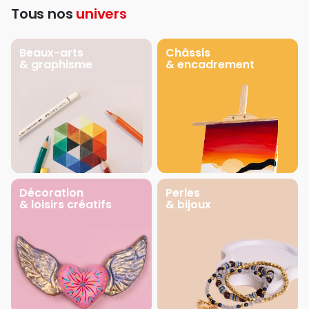
Tous nos
univers
Beaux-arts
Châssis
& graphisme
& encadrement
Décoration
Perles
& loisirs créatifs
& bijoux