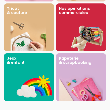
Tricot
Nos opérations
& couture
commerciales
Jeux
Papeterie
& enfant
& scrapbooking