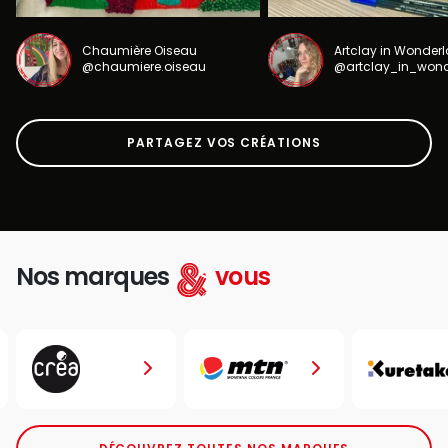
Chaumière Oiseau
Artclay in Wonder
@chaumiere.oiseau
@artclay_in_won
PARTAGEZ VOS CRÉATIONS
Nos marques
vous