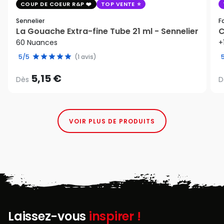
COUP DE COEUR R&P
TOP VENTE
Sennelier
F
La Gouache Extra-fine Tube 21 ml - Sennelier
C
60 Nuances
+
5/5
(1 avis)
5,15 €
Dès
D
VOIR PLUS DE PRODUITS
Laissez-vous
inspirer !