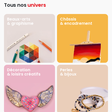
Tous nos
univers
Beaux-arts
Châssis
& graphisme
& encadrement
Décoration
Perles
& loisirs créatifs
& bijoux