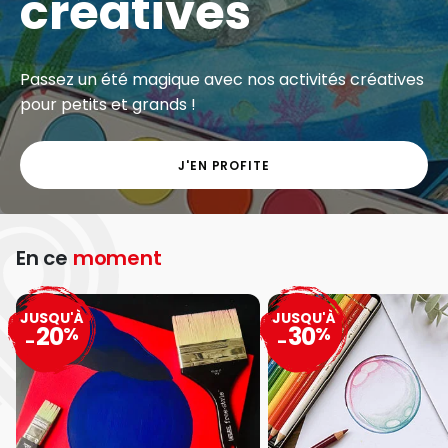
créatives
Passez un été magique avec nos activités créatives
pour petits et grands !
J'EN PROFITE
En ce
moment
JUSQU'À
JUSQU'À
20
30
%
%
-
-