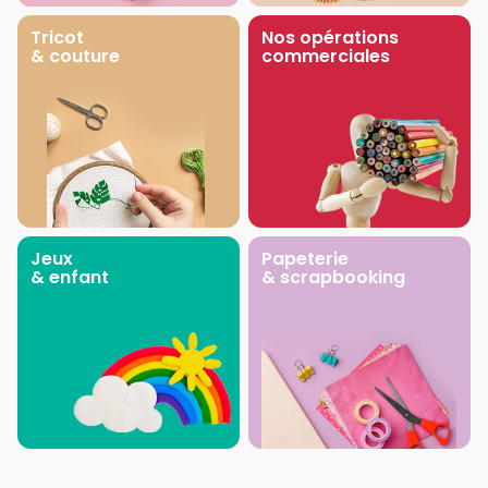
Tricot
Nos opérations
& couture
commerciales
Jeux
Papeterie
& enfant
& scrapbooking