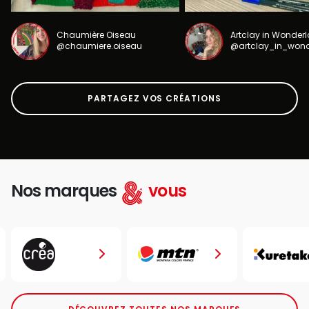
Chaumière Oiseau
Artclay in Wonder
@chaumiere.oiseau
@artclay_in_won
PARTAGEZ VOS CRÉATIONS
Nos marques
vous