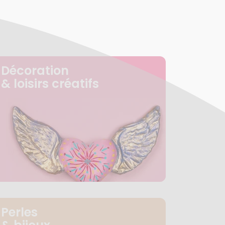
Décoration
& loisirs créatifs
Perles