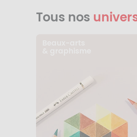
Tous nos
univer
Beaux-arts
& graphisme