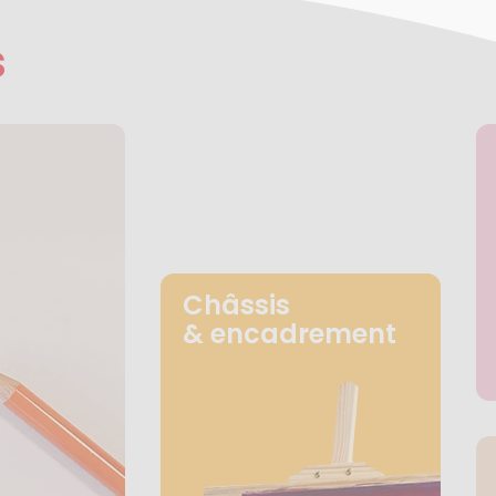
s
Châssis
& encadrement