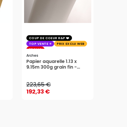
COUP DE COEUR R&P
PRIX EXC
TOP VENTE
PRIX EXCLU WEB
Rougier&pl
PROMO
Châssis 
Arches
Rougier
Papier aquarelle 1.13 x
223,65 €
19,80 €
9.15m 300g grain fin -
Arches
192,33 €
15,84 
223,65 €
19,80 €
AJOUTER AU PANIER
AJ
192,33 €
15,84 