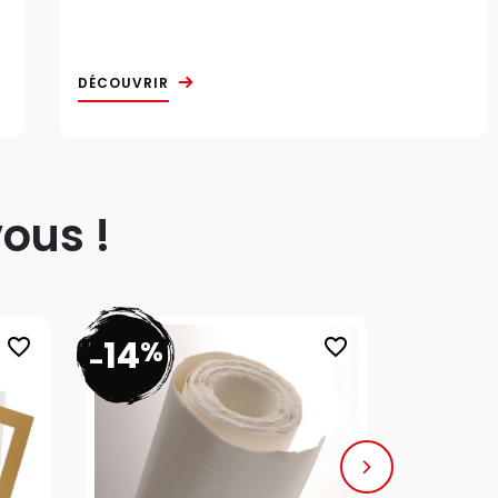
DÉCOUVRIR
ous !
14
20
%
%
favorite_border
favorite_border
-
-