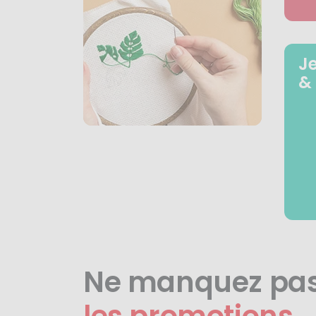
J
&
Ne manquez pa