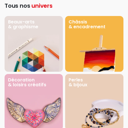
Tous nos
univers
Beaux-arts
Châssis
& graphisme
& encadrement
Décoration
Perles
& loisirs créatifs
& bijoux