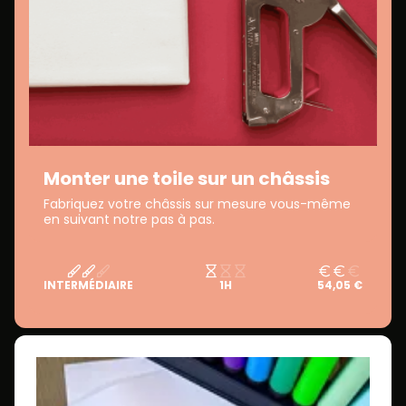
Monter une toile sur un châssis
Fabriquez votre châssis sur mesure vous-même
en suivant notre pas à pas.
INTERMÉDIAIRE
1H
54,05 €