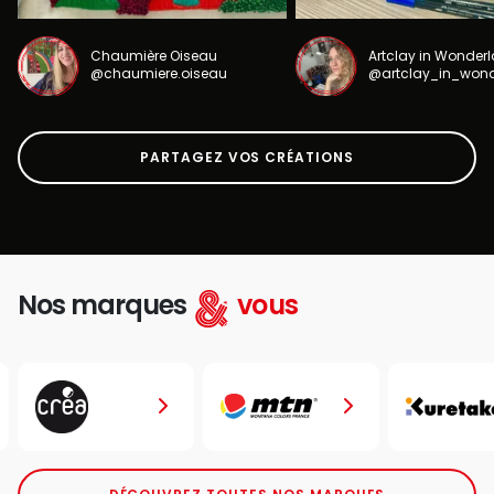
Chaumière Oiseau
Artclay in Wonder
@chaumiere.oiseau
@artclay_in_won
PARTAGEZ VOS CRÉATIONS
Nos marques
vous