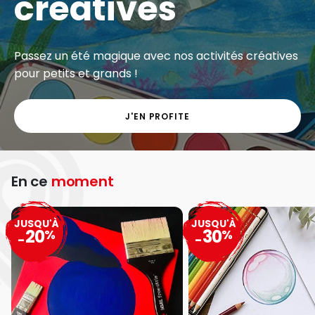
créatives
Passez un été magique avec nos activités créatives
pour petits et grands !
J'EN PROFITE
En ce
moment
JUSQU'À
JUSQU'À
20
30
%
%
-
-