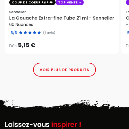
COUP DE COEUR R&P
TOP VENTE
Sennelier
F
La Gouache Extra-fine Tube 21 ml - Sennelier
C
60 Nuances
+
5/5
(1 avis)
5,15 €
Dès
D
VOIR PLUS DE PRODUITS
Laissez-vous
inspirer !