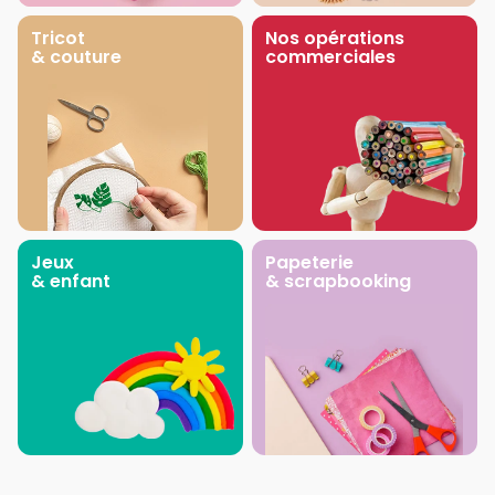
Tricot
Nos opérations
& couture
commerciales
Jeux
Papeterie
& enfant
& scrapbooking