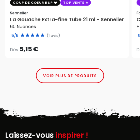
COUP DE COEUR R&P
TOP VENTE
Sennelier
F
La Gouache Extra-fine Tube 21 ml - Sennelier
C
60 Nuances
+
5/5
(1 avis)
5,15 €
Dès
D
VOIR PLUS DE PRODUITS
Laissez-vous
inspirer !