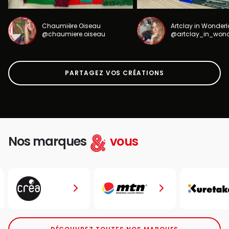
Chaumière Oiseau
Artclay in Wonder
@chaumiere.oiseau
@artclay_in_won
PARTAGEZ VOS CRÉATIONS
Nos marques
vous