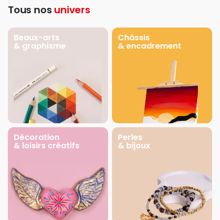
Tous nos
univers
Beaux-arts
Châssis
& graphisme
& encadrement
Décoration
Perles
& loisirs créatifs
& bijoux