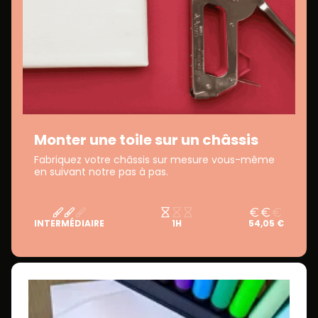
Monter une toile sur un châssis
Fabriquez votre châssis sur mesure vous-même
en suivant notre pas à pas.
INTERMÉDIAIRE
1H
54,05 €