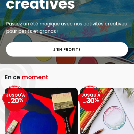
créatives
Passez un été magique avec nos activités créatives
pour petits et grands !
J'EN PROFITE
En ce
moment
JUSQU'À
JUSQU'À
20
30
%
%
-
-