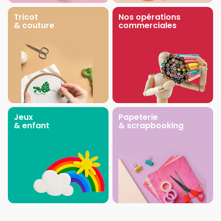
Tricot
Nos opérations
& couture
commerciales
Jeux
Papeterie
& enfant
& scrapbooking