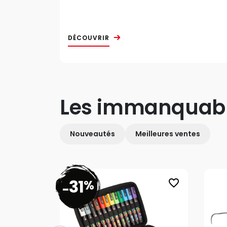
DÉCOUVRIR
Les immanquab
Nouveautés
Meilleures ventes
31
%
favorite_border
-