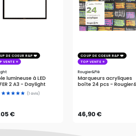
UP DE COEUR R&P
COUP DE COEUR R&P
P VENTE
TOP VENTE
ight
Rougier&plé
le lumineuse à LED
Marqueurs acryliques
ER 2 A3 - Daylight
boîte 24 pcs - Rougier
,05 €
(1 avis)
46,90 €
AJOUTER AU PANIER
,05 €
46,90 €