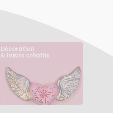
Décoration
& loisirs créatifs