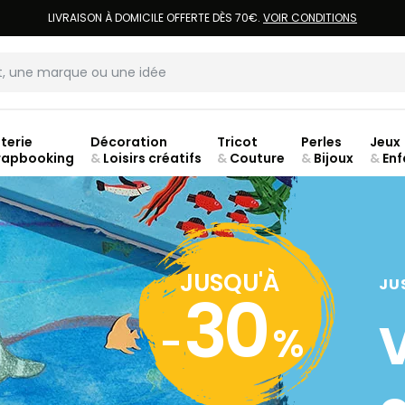
LIVRAISON À DOMICILE OFFERTE DÈS 70€.
VOIR CONDITIONS
terie
Décoration
Tricot
Perles
Jeux
rapbooking
&
Loisirs créatifs
&
Couture
&
Bijoux
&
Enf
ouve
JUSQU'À
JU
30
-
%