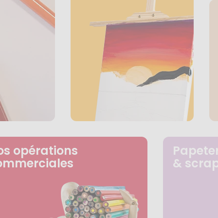
os opérations
Papeter
ommerciales
& scra