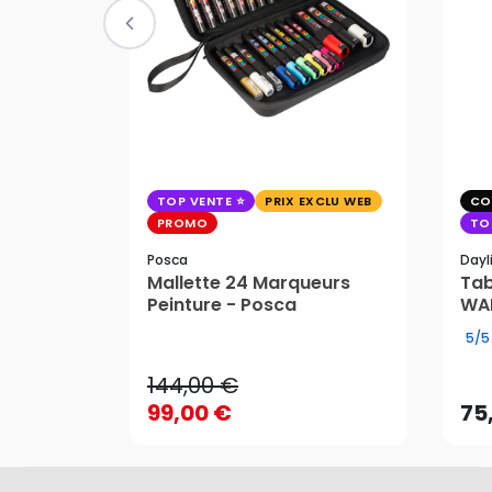
TOP VENTE
PRIX EXCLU WEB
CO
PROMO
TO
Posca
Dayl
Mallette 24 Marqueurs
Tab
144,00 €
Peinture - Posca
WAF
99,00 €
75
5/5
144,00 €
99,00 €
75