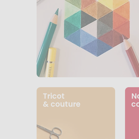
Tricot
N
& couture
c