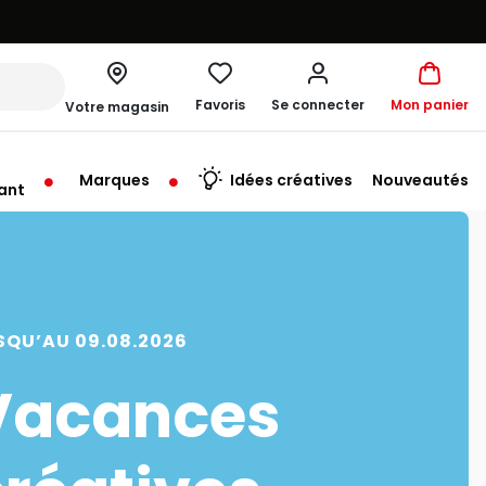
Favoris
Se connecter
Mon panier
Votre magasin
Marques
Idées créatives
Nouveautés
ant
rt à 10:00
SQU’AU 09.08.2026
Vacances