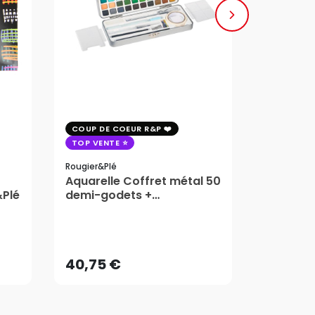
COUP DE COEUR R&P
COUP DE 
TOP VENTE
TOP VENT
Rougier&plé
Milan
Aquarelle Coffret métal 50
Plaque 
&Plé
demi-godets +
Block Vi
accessoires - Rougier&Plé
1,99
5 Formats
Dès
40,75 €
AJOUTER AU PANIER
40,75 €
1,99
Dès