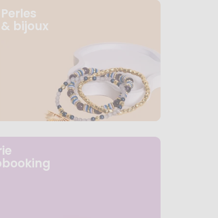
Perles
& bijoux
ie
pbooking