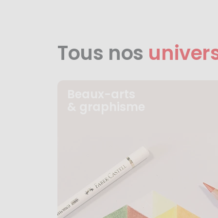
Tous nos
univer
Beaux-arts
& graphisme