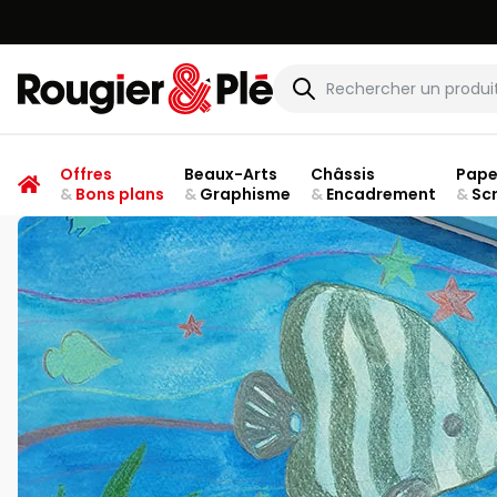
Rougier & Plé
Offres
Beaux-Arts
Châssis
Pape
&
Bons plans
&
Graphisme
&
Encadrement
&
Sc