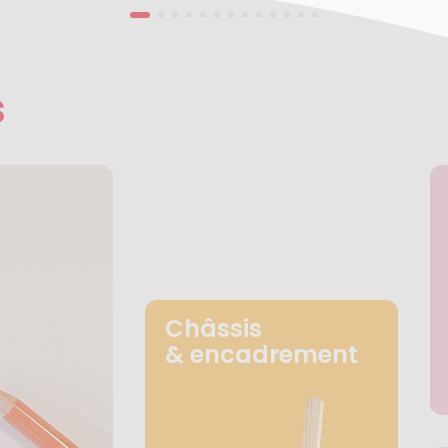
s
Châssis
& encadrement