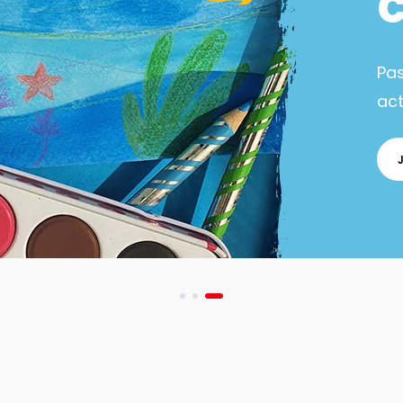
Pa
act