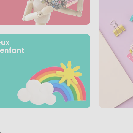
eux
 enfant