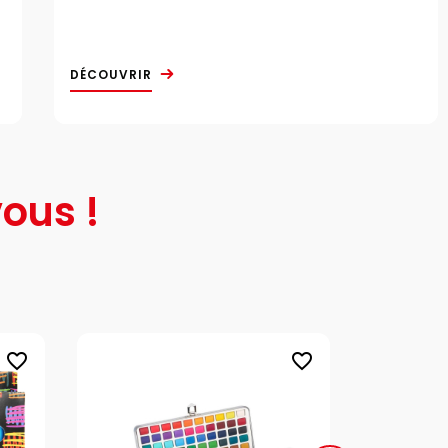
DÉCOUVRIR
ous !
favorite_border
favorite_border