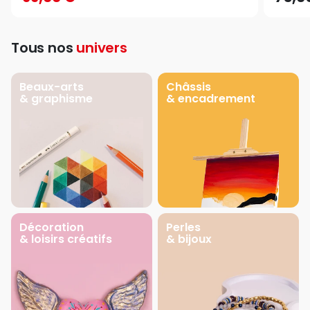
Tous nos
univers
Beaux-arts
Châssis
& graphisme
& encadrement
Décoration
Perles
& loisirs créatifs
& bijoux