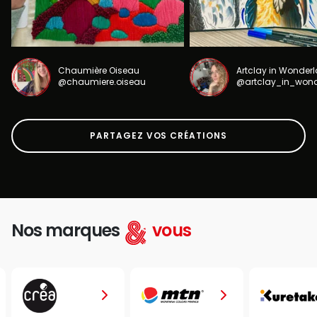
Chaumière Oiseau
Artclay in Wonder
@chaumiere.oiseau
@artclay_in_won
PARTAGEZ VOS CRÉATIONS
Nos marques
vous