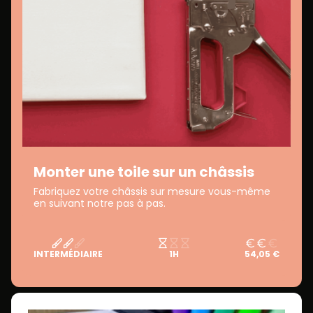
Monter une toile sur un châssis
Fabriquez votre châssis sur mesure vous-même
en suivant notre pas à pas.
INTERMÉDIAIRE
1H
54,05 €