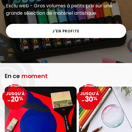
Exclu web - Gros volumes à petits prix sur une
grande sélection de matériel artistique.
J'EN PROFITE
En ce
moment
JUSQU'À
JUSQU'À
20
30
%
%
-
-