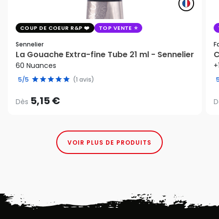
COUP DE COEUR R&P
TOP VENTE
Sennelier
F
La Gouache Extra-fine Tube 21 ml - Sennelier
C
60 Nuances
+
5/5
(1 avis)
5,15 €
Dès
D
VOIR PLUS DE PRODUITS