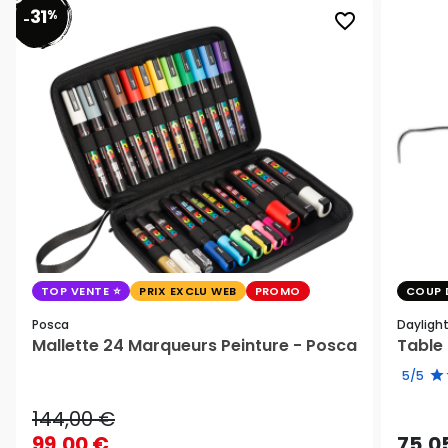
31
%
favorite_border
-
TOP VENTE
PRIX EXCLU WEB
PROMO
COUP 
Posca
Dayligh
Mallette 24 Marqueurs Peinture - Posca
Table 
5/5
144,00 €
99,00 €
75,0