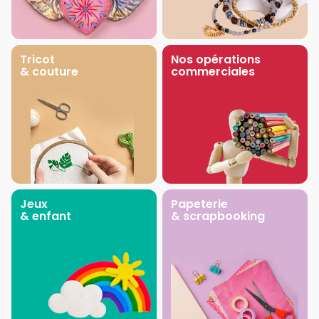
Tricot
Nos opérations
& couture
commerciales
Jeux
Papeterie
& enfant
& scrapbooking