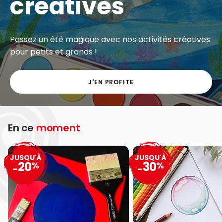
créatives
Passez un été magique avec nos activités créatives
pour petits et grands !
J'EN PROFITE
En ce
moment
JUSQU'À
JUSQU'À
20
30
%
%
-
-