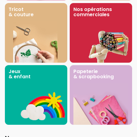
Tricot
Nos opérations
& couture
commerciales
Jeux
Papeterie
& enfant
& scrapbooking