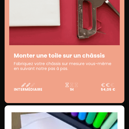
Monter une toile sur un châssis
Fabriquez votre châssis sur mesure vous-même
en suivant notre pas à pas.
INTERMÉDIAIRE
1H
54,05 €