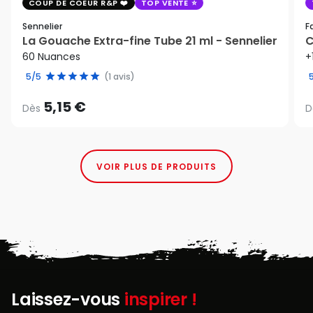
COUP DE COEUR R&P
TOP VENTE
Sennelier
F
La Gouache Extra-fine Tube 21 ml - Sennelier
C
60 Nuances
+
5/5
(1 avis)
5,15 €
Dès
D
VOIR PLUS DE PRODUITS
Laissez-vous
inspirer !