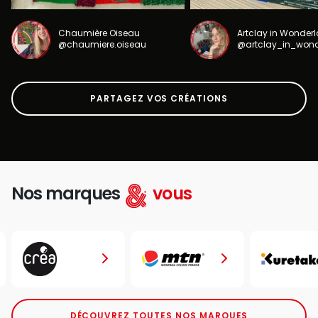
Chaumière Oiseau
Artclay in Wonder
@chaumiere.oiseau
@artclay_in_won
PARTAGEZ VOS CRÉATIONS
Nos marques
vous
DÉCOUVREZ TOUTES NOS MARQUES