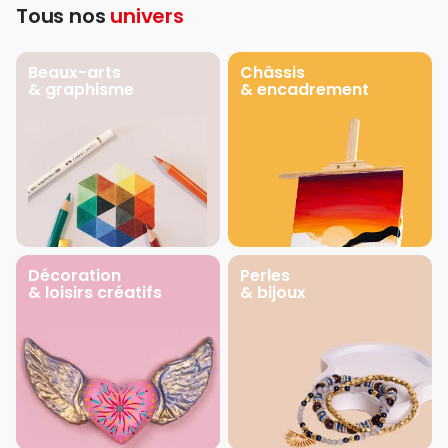
Tous nos
univers
Beaux-arts
Châssis
& graphisme
& encadrement
Décoration
Perles
& loisirs créatifs
& bijoux