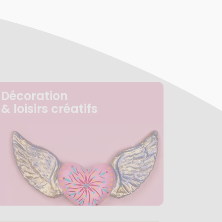
Décoration
& loisirs créatifs