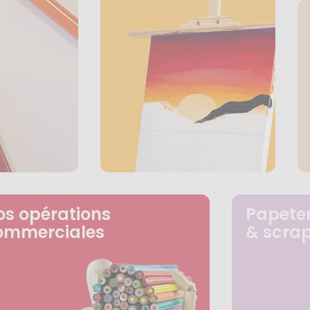
os opérations
Papeter
ommerciales
& scra