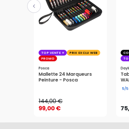
TOP VENTE
PRIX EXCLU WEB
CO
PROMO
TO
Posca
Dayl
Mallette 24 Marqueurs
Tab
144,00 €
Peinture - Posca
WAF
99,00 €
75
5/5
144,00 €
99,00 €
75