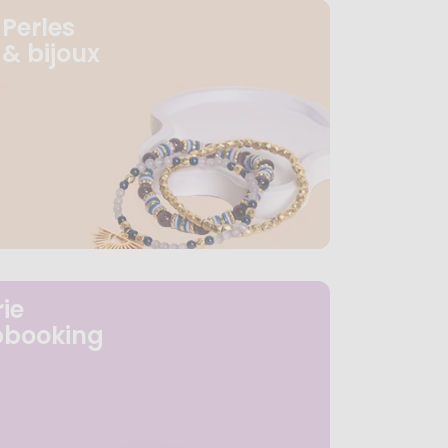
Perles
& bijoux
ie
pbooking