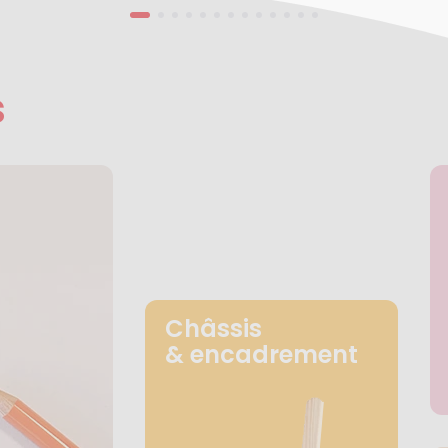
s
Châssis
& encadrement