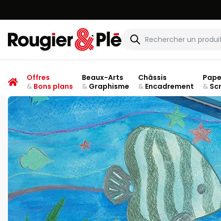
Rougier & Plé
Offres
Beaux-Arts
Châssis
Pape
&
Bons plans
&
Graphisme
&
Encadrement
&
Sc