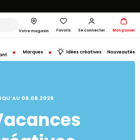
Favoris
Se connecter
Mon panier
Votre magasin
Marques
Idées créatives
Nouveautés
ant
me à 19:30
SQU’AU 09.08.2026
Vacances