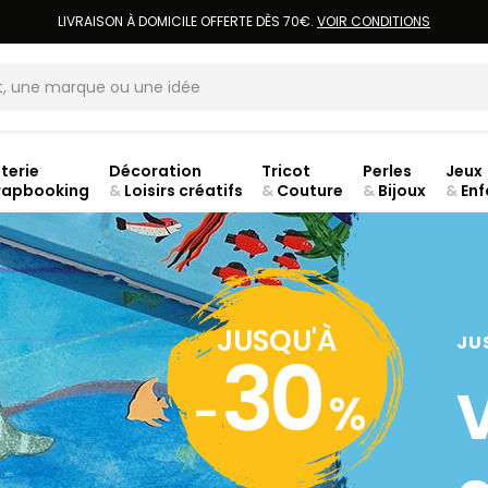
LIVRAISON À DOMICILE OFFERTE DÈS 70€.
VOIR CONDITIONS
terie
Décoration
Tricot
Perles
Jeux
rapbooking
&
Loisirs créatifs
&
Couture
&
Bijoux
&
Enf
Fer
JUSQU'À
JU
30
-
%