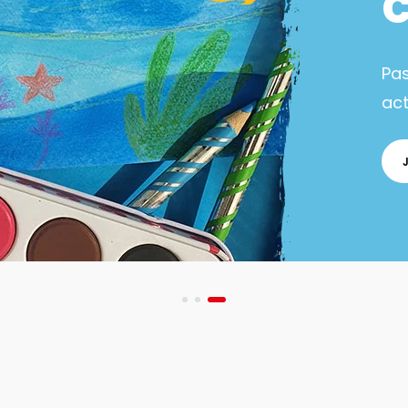
Pa
act