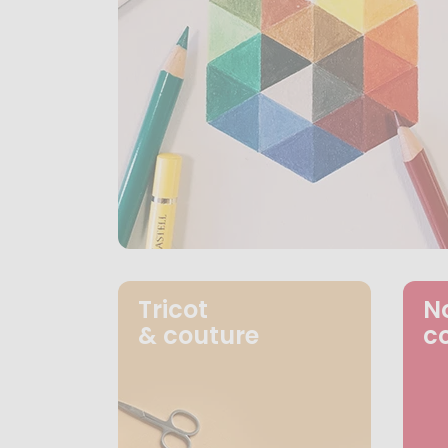
Tricot
N
& couture
c