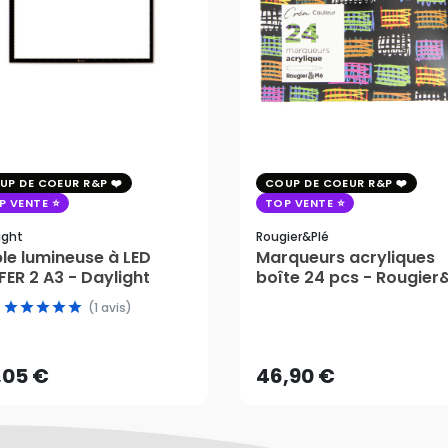
UP DE COEUR R&P
COUP DE COEUR R&P
P VENTE
TOP VENTE
ight
Rougier&plé
le lumineuse à LED
Marqueurs acryliques
ER 2 A3 - Daylight
boîte 24 pcs - Rougier
,05 €
(1 avis)
46,90 €
AJOUTER AU PANIER
,05 €
46,90 €