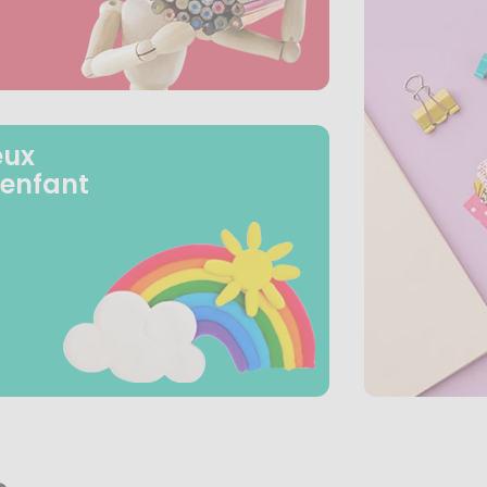
eux
 enfant