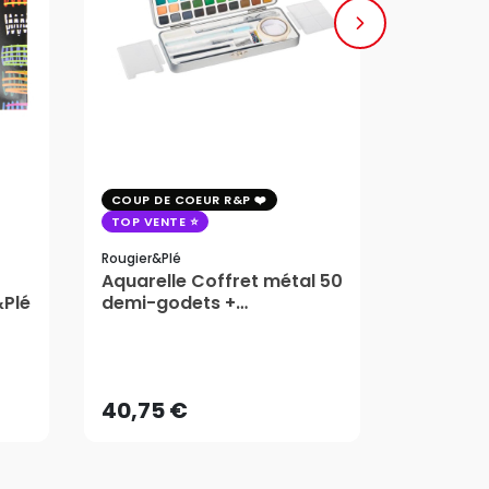
COUP DE COEUR R&P
COUP DE 
TOP VENTE
TOP VENT
Rougier&plé
Milan
Aquarelle Coffret métal 50
Plaque 
&Plé
demi-godets +
Block Vi
accessoires - Rougier&Plé
1,99
5 Formats
Dès
40,75 €
AJOUTER AU PANIER
40,75 €
1,99
Dès