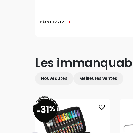
DÉCOUVRIR
Les immanquab
Nouveautés
Meilleures ventes
31
%
favorite_border
-