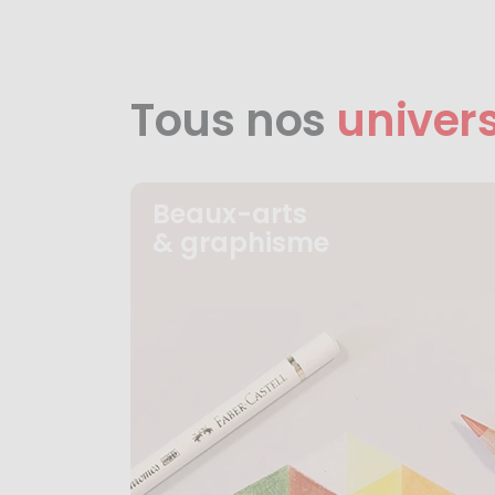
Tous nos
univer
Beaux-arts
& graphisme