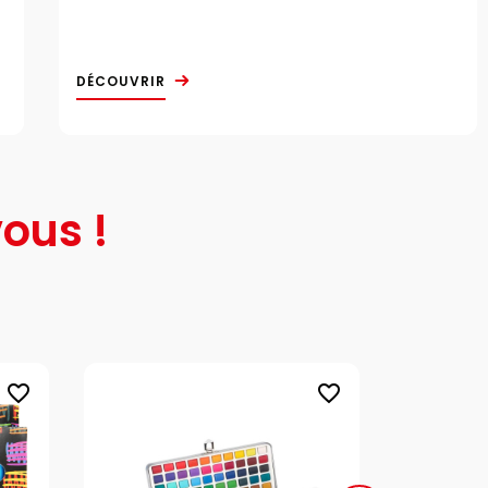
DÉCOUVRIR
ous !
favorite_border
favorite_border