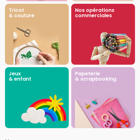
Tricot
Nos opérations
& couture
commerciales
Jeux
Papeterie
& enfant
& scrapbooking