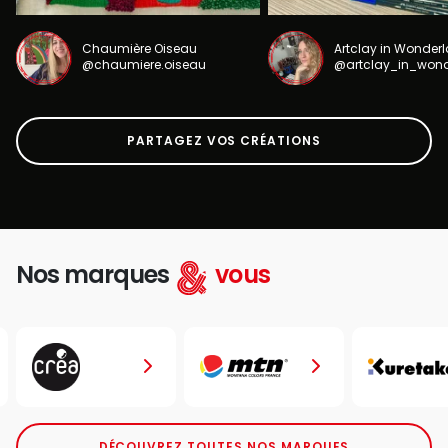
Chaumière Oiseau
Artclay in Wonder
@chaumiere.oiseau
@artclay_in_won
PARTAGEZ VOS CRÉATIONS
Nos marques
vous
DÉCOUVREZ TOUTES NOS MARQUES