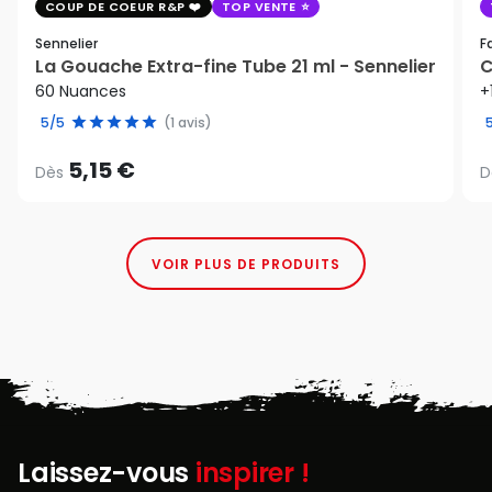
COUP DE COEUR R&P
TOP VENTE
Sennelier
F
La Gouache Extra-fine Tube 21 ml - Sennelier
C
60 Nuances
+
5/5
(1 avis)
5,15 €
Dès
D
VOIR PLUS DE PRODUITS
Laissez-vous
inspirer !