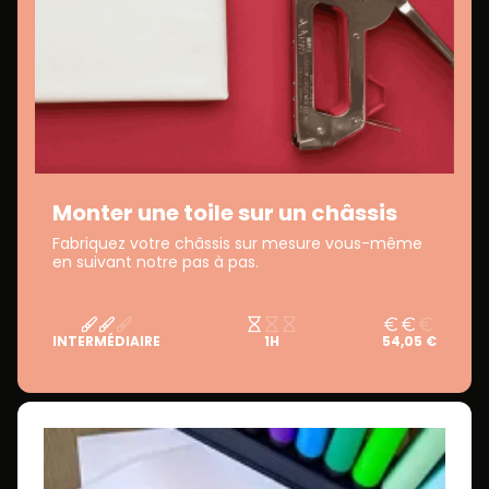
Monter une toile sur un châssis
Fabriquez votre châssis sur mesure vous-même
en suivant notre pas à pas.
INTERMÉDIAIRE
1H
54,05 €