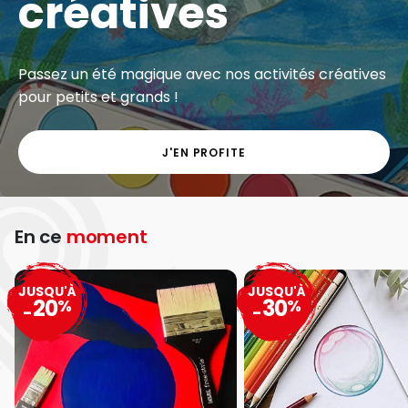
créatives
Passez un été magique avec nos activités créatives
pour petits et grands !
J'EN PROFITE
En ce
moment
JUSQU'À
JUSQU'À
20
30
%
%
-
-