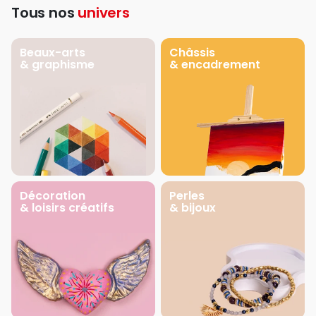
Tous nos
univers
Beaux-arts
Châssis
& graphisme
& encadrement
Décoration
Perles
& loisirs créatifs
& bijoux