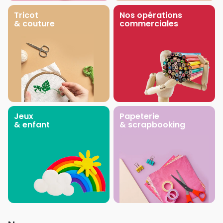
Tricot
Nos opérations
& couture
commerciales
Jeux
Papeterie
& enfant
& scrapbooking