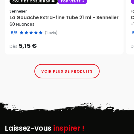
COUP DE COEUR R&P
TOP VENTE
Sennelier
F
La Gouache Extra-fine Tube 21 ml - Sennelier
C
60 Nuances
+
5/5
(1 avis)
5,15 €
Dès
D
VOIR PLUS DE PRODUITS
Laissez-vous
inspirer !