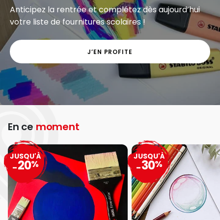
Anticipez la rentrée et complétez dès aujourd’hui
votre liste de fournitures scolaires !
J’EN PROFITE
En ce
moment
JUSQU'À
JUSQU'À
20
30
%
%
-
-