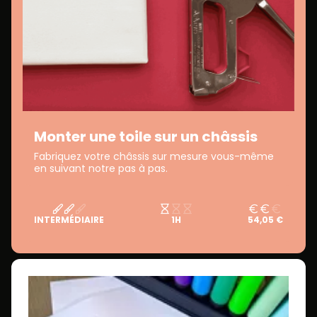
Monter une toile sur un châssis
Fabriquez votre châssis sur mesure vous-même
en suivant notre pas à pas.
INTERMÉDIAIRE
1H
54,05 €