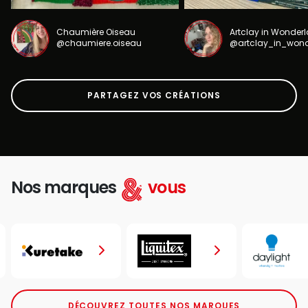
Chaumière Oiseau
Artclay in Wonder
@chaumiere.oiseau
@artclay_in_won
PARTAGEZ VOS CRÉATIONS
Nos marques
vous
DÉCOUVREZ TOUTES NOS MARQUES