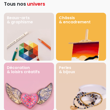
Tous nos
univers
Beaux-arts
Châssis
& graphisme
& encadrement
Décoration
Perles
& loisirs créatifs
& bijoux