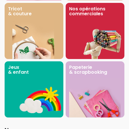
Tricot
Nos opérations
& couture
commerciales
Jeux
Papeterie
& enfant
& scrapbooking