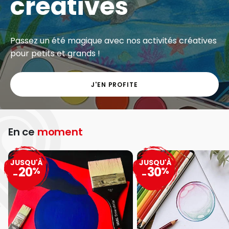
créatives
Passez un été magique avec nos activités créatives
pour petits et grands !
J'EN PROFITE
En ce
moment
JUSQU'À
JUSQU'À
20
30
%
%
-
-