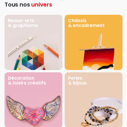
Tous nos
univers
Beaux-arts
Châssis
& graphisme
& encadrement
Décoration
Perles
& loisirs créatifs
& bijoux