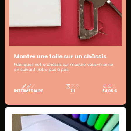
Monter une toile sur un châssis
Fabriquez votre châssis sur mesure vous-même
en suivant notre pas à pas.
INTERMÉDIAIRE
1H
54,05 €