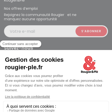
Rougier&Plé
Nos offres d’emploi
Rejoignez la communauté Rougier et ne
manquez aucune opportunité
Votre e-mail
Suivez-nous
Rougier et Plé 2024 Copyright
jusqu'au Lundi à 09:30
Mentions légales
Conditions générales des ventes