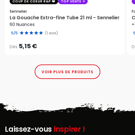
COUP DE COEUR R&P
TOP VENTE
Sennelier
F
La Gouache Extra-fine Tube 21 ml - Sennelier
C
60 Nuances
+
5/5
(1 avis)
5,15 €
Dès
D
VOIR PLUS DE PRODUITS
Laissez-vous
inspirer !