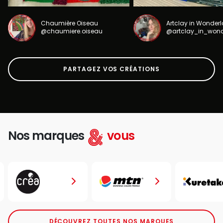
Chaumière Oiseau
Artclay in Wonder
@chaumiere.oiseau
@artclay_in_won
PARTAGEZ VOS CRÉATIONS
Nos marques
vous
DÉCOUVREZ TOUTES NOS MARQUES