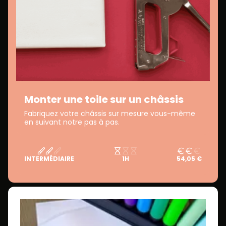
Monter une toile sur un châssis
Fabriquez votre châssis sur mesure vous-même
en suivant notre pas à pas.
INTERMÉDIAIRE
1H
54,05 €