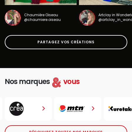
Chaumière Oiseau
Artclay in Wonder
@chaumiere.oiseau
@artclay_in_won
PARTAGEZ VOS CRÉATIONS
Nos marques
vous