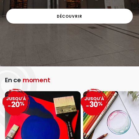
DÉCOUVRIR
En ce
moment
JUSQU'À
JUSQU'À
20
30
%
%
-
-