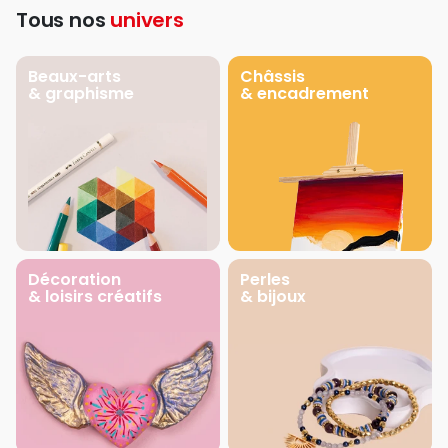
Tous nos
univers
Beaux-arts
Châssis
& graphisme
& encadrement
Décoration
Perles
& loisirs créatifs
& bijoux