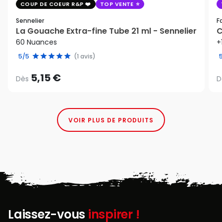
COUP DE COEUR R&P
TOP VENTE
Sennelier
F
La Gouache Extra-fine Tube 21 ml - Sennelier
C
60 Nuances
+
5/5
(1 avis)
5,15 €
Dès
D
VOIR PLUS DE PRODUITS
Laissez-vous
inspirer !