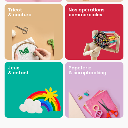
Tricot
Nos opérations
& couture
commerciales
Jeux
Papeterie
& enfant
& scrapbooking