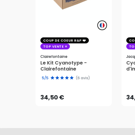
COUP DE COEUR R&P
CO
TOP VENTE
TO
Clairefontaine
Jacq
Le Kit Cyanotype -
Cya
Clairefontaine
d'i
pho
34,50 €
34
5/5
(6 avis)
AJOUTER AU PANIER
34,50 €
34