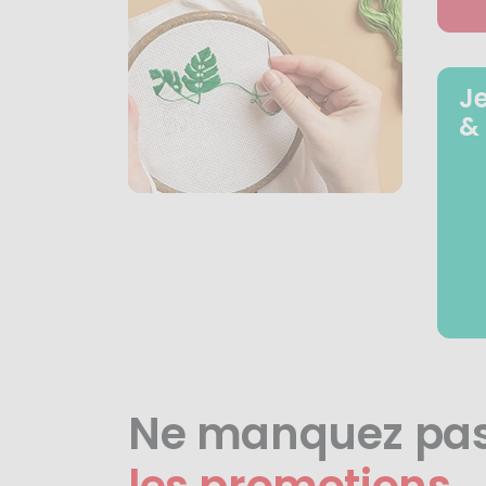
J
&
Ne manquez pa