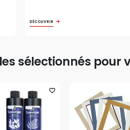
DÉCOUVRIR
s sélectionnés pour v
favorite_border