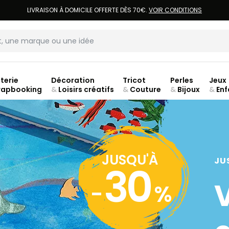
LIVRAISON À DOMICILE OFFERTE DÈS 70€.
VOIR CONDITIONS
terie
Décoration
Tricot
Perles
Jeux
rapbooking
&
Loisirs créatifs
&
Couture
&
Bijoux
&
Enf
Fer
JUSQU'À
JU
30
-
%