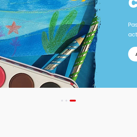
Pa
act