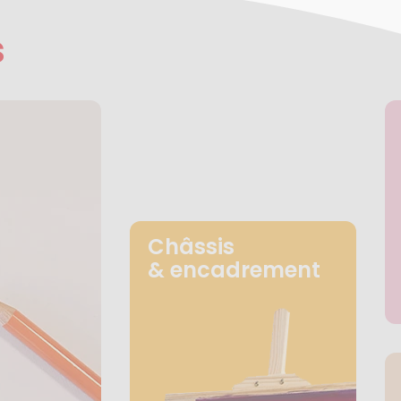
s
Châssis
& encadrement