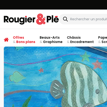
Rougier & Plé
Offres
Beaux-Arts
Châssis
Pape
&
Bons plans
&
Graphisme
&
Encadrement
&
Sc