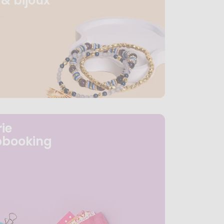
& bijoux
ie
pbooking