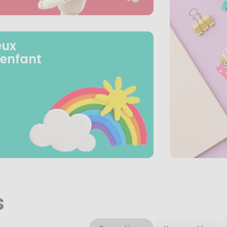
eux
 enfant
s