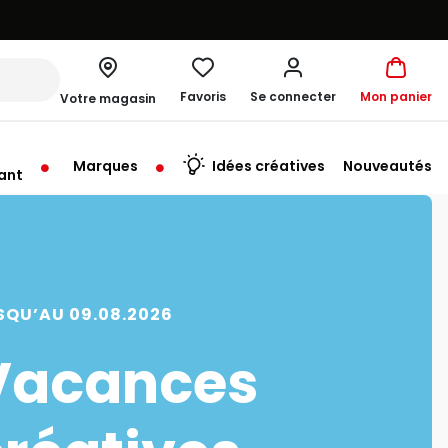
Favoris
Se connecter
Mon panier
Votre magasin
Marques
Idées créatives
Nouveautés
ant
me à 19:30
SQU’AU 09.08.2026
Vacances