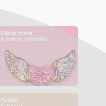
Décoration
& loisirs créatifs
Perles