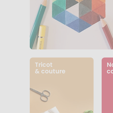
Tricot
N
& couture
c