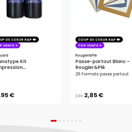
UP DE COEUR R&P
COUP DE COEUR R&P
P VENTE
TOP VENTE
uard
Rougier&plé
notype Kit
Passe-partout Blanc -
mpression
Rougier&Plé
2,85 €
tosensible - Jacquard
26 Formats passe partout
Dès
,95 €
AJOUTER AU PANIER
,95 €
2,85 €
Dès