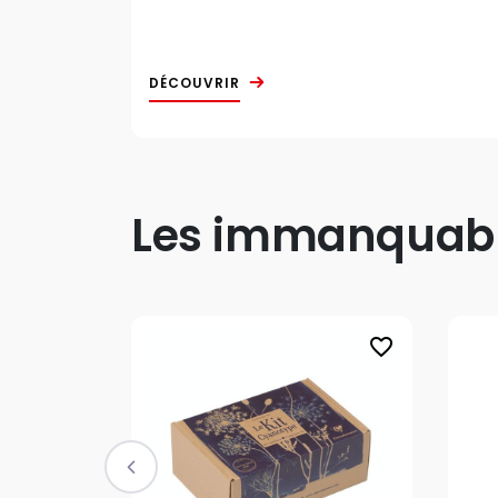
DÉCOUVRIR
Les immanquable
favorite_border