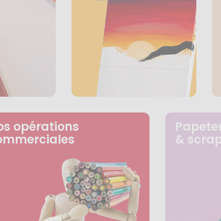
os opérations
Papeter
ommerciales
& scra