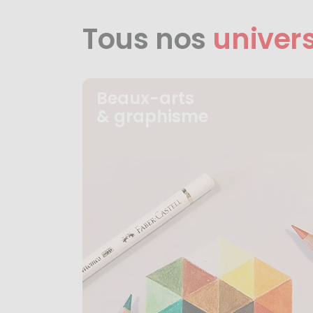
Tous nos
univer
Beaux-arts
& graphisme