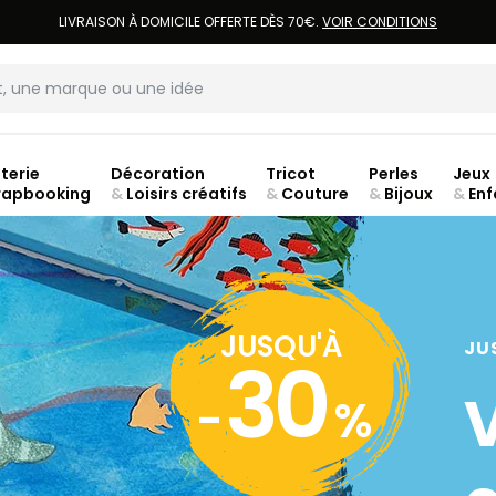
LIVRAISON À DOMICILE OFFERTE DÈS 70€.
VOIR CONDITIONS
terie
Décoration
Tricot
Perles
Jeux
rapbooking
&
Loisirs créatifs
&
Couture
&
Bijoux
&
Enf
Fer
JUSQU'À
JU
30
-
%