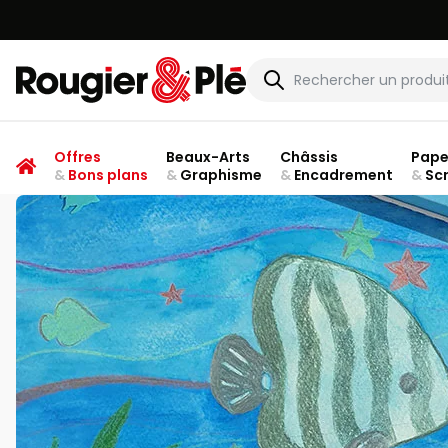
Rougier & Plé
Offres
Beaux-Arts
Châssis
Pape
&
Bons plans
&
Graphisme
&
Encadrement
&
Sc