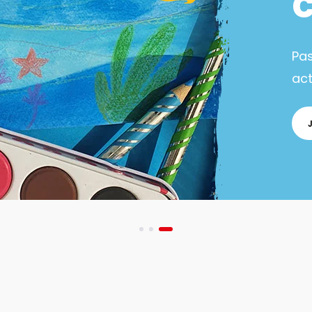
Pa
act