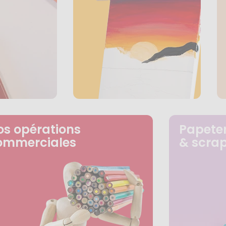
os opérations
Papeter
ommerciales
& scra