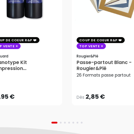
UP DE COEUR R&P
COUP DE COEUR R&P
P VENTE
TOP VENTE
uard
Rougier&plé
notype Kit
Passe-partout Blanc -
mpression
Rougier&Plé
2,85 €
tosensible - Jacquard
26 Formats passe partout
Dès
,95 €
AJOUTER AU PANIER
,95 €
2,85 €
Dès