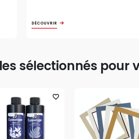
DÉCOUVRIR
s sélectionnés pour v
favorite_border