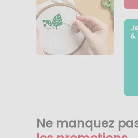
J
&
Ne manquez pa