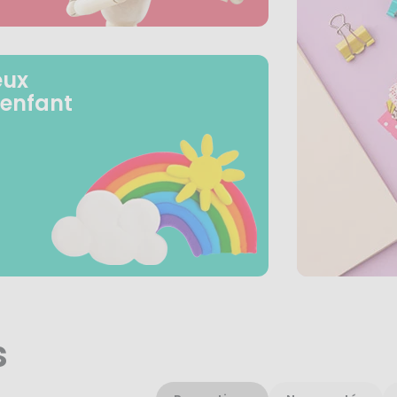
eux
 enfant
s