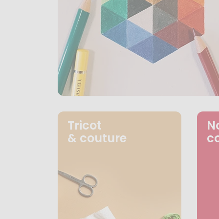
Tricot
N
& couture
c