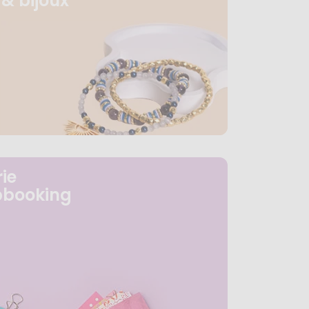
& bijoux
ie
pbooking