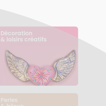
Décoration
& loisirs créatifs
Perles