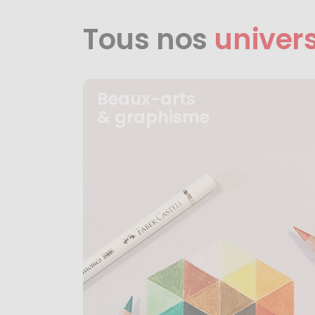
Tous nos
univer
Beaux-arts
& graphisme