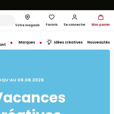
Favoris
Se connecter
Mon panier
Votre magasin
Marques
Idées créatives
Nouveautés
ant
me à 19:30
SQU’AU 09.08.2026
Vacances