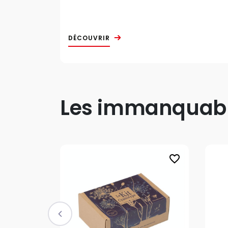
DÉCOUVRIR
Les immanquable
favorite_border