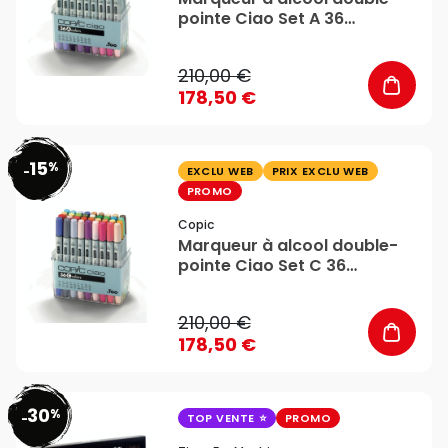
pointe Ciao Set A 36
couleurs - Copic
210,00 €
178,50 €
15
%
favorite_border
-
EXCLU WEB
PRIX EXCLU WEB
PROMO
Copic
Marqueur à alcool double-
pointe Ciao Set C 36
couleurs - Copic
210,00 €
178,50 €
30
%
favorite_border
-
TOP VENTE
PROMO