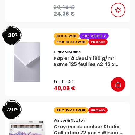
30,45 €
24,36 €
20
%
favorite_border
-
EXCLU WEB
TOP VENTE
PRIX EXCLU WEB
PROMO
Clairefontaine
Papier à dessin 180 g/m²
Rame 125 feuilles A2 42 x
59,4 cm - Clairefontaine
50,10 €
40,08 €
20
%
favorite_border
-
PRIX EXCLU WEB
PROMO
Winsor & Newton
Crayons de couleur Studio
Collection 72 pcs - Winsor &