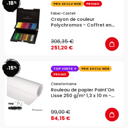
18
%
favorite_border
-
PRIX EXCLU WEB
PROMO
Faber-Castell
Crayon de couleur
Polychromos - Coffret en
bois 72 couleurs - Faber-
Castell
306,35 €
251,20 €
15
%
favorite_border
-
TOP VENTE
PRIX EXCLU WEB
PROMO
Clairefontaine
Rouleau de papier Paint'On
Lisse 250 g/m² 1,3 x 10 m -
Clairefontaine
99,00 €
84,15 €