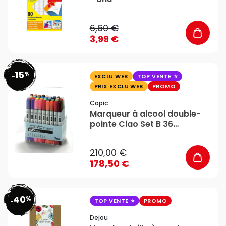
6,60 €
3,99 €
15
%
favorite_border
-
EXCLU WEB
TOP VENTE
PRIX EXCLU WEB
PROMO
Copic
Marqueur à alcool double-
pointe Ciao Set B 36
couleurs - Copic
210,00 €
178,50 €
40
%
favorite_border
-
TOP VENTE
PROMO
Dejou