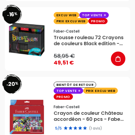
16
%
favorite_border
-
EXCLU WEB
TOP VENTE
PRIX EXCLU WEB
PROMO
Faber-Castell
Trousse rouleau 72 Crayons
de couleurs Black edition -
Faber Castell
58,95 €
49,51 €
20
%
favorite_border
-
BIENTÔT DE RETOUR
TOP VENTE
PRIX EXCLU WEB
PROMO
Faber-Castell
Crayon de couleur Château
accordéon - 60 pcs - Faber-
Castell
5/5
(1 avis)