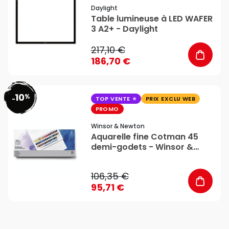
Daylight
Table lumineuse à LED WAFER
3 A2+ - Daylight
217,10 €
186,70 €
10
%
favorite_border
-
TOP VENTE
PRIX EXCLU WEB
PROMO
Winsor & Newton
Aquarelle fine Cotman 45
demi-godets - Winsor &
Newton
106,35 €
95,71 €