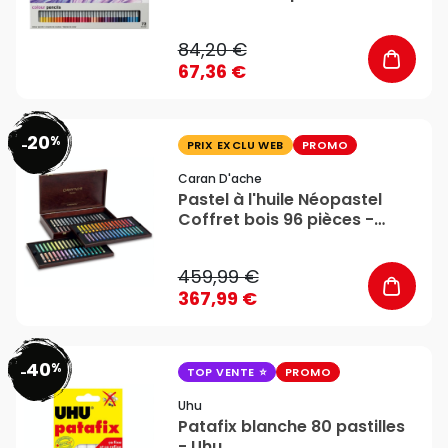
Newton
84,20 €
67,36 €
20
%
favorite_border
-
PRIX EXCLU WEB
PROMO
Caran D'ache
Pastel à l'huile Néopastel
Coffret bois 96 pièces -
Caran d'Ache
459,99 €
367,99 €
40
%
favorite_border
-
TOP VENTE
PROMO
Uhu
Patafix blanche 80 pastilles
- Uhu