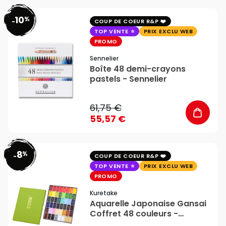
10
%
favorite_border
-
COUP DE COEUR R&P
TOP VENTE
PRIX EXCLU WEB
PROMO
Sennelier
Boîte 48 demi-crayons
pastels - Sennelier
61,75 €
55,57 €
8
%
favorite_border
-
COUP DE COEUR R&P
TOP VENTE
PRIX EXCLU WEB
PROMO
Kuretake
Aquarelle Japonaise Gansai
Coffret 48 couleurs -
Kuretake