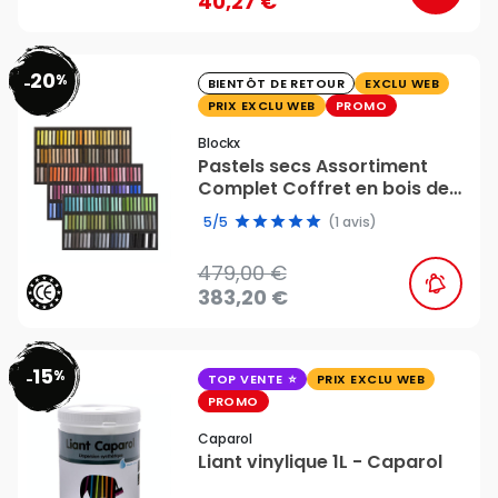
40,27 €
20
%
favorite_border
-
BIENTÔT DE RETOUR
EXCLU WEB
PRIX EXCLU WEB
PROMO
Blockx
Pastels secs Assortiment
Complet Coffret en bois de
204 pièces - BLOCKX
5/5
(1 avis)
479,00 €
383,20 €
15
%
favorite_border
-
TOP VENTE
PRIX EXCLU WEB
PROMO
Caparol
Liant vinylique 1L - Caparol