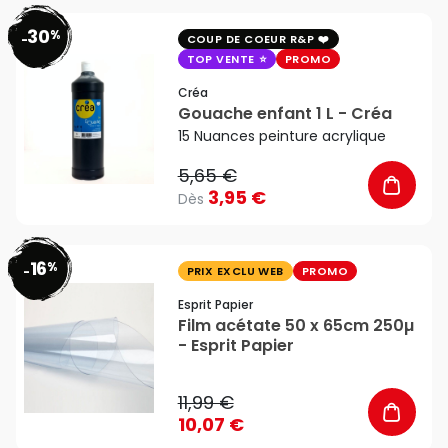
30
%
favorite_border
-
COUP DE COEUR R&P
TOP VENTE
PROMO
Créa
Gouache enfant 1 L - Créa
15 Nuances peinture acrylique
5,65 €
3,95 €
Dès
16
%
favorite_border
-
PRIX EXCLU WEB
PROMO
Esprit Papier
Film acétate 50 x 65cm 250µ
- Esprit Papier
11,99 €
10,07 €