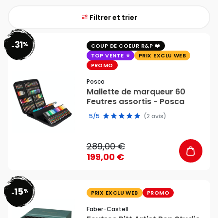
Filtrer et trier
31
%
favorite_border
-
COUP DE COEUR R&P
TOP VENTE
PRIX EXCLU WEB
PROMO
Posca
Mallette de marqueur 60
Feutres assortis - Posca
5/5
(2 avis)
289,00 €
199,00 €
15
%
favorite_border
-
PRIX EXCLU WEB
PROMO
Faber-Castell