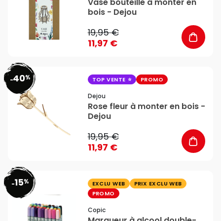
Vase bouteille à monter en
bois - Dejou
19,95 €
11,97 €
40
%
favorite_border
-
TOP VENTE
PROMO
Dejou
Rose fleur à monter en bois -
Dejou
19,95 €
11,97 €
15
%
favorite_border
-
EXCLU WEB
PRIX EXCLU WEB
PROMO
Copic
Marqueur à alcool double-