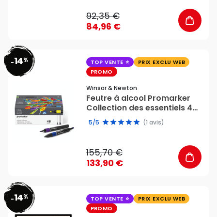
92,35 €
84,96 €
14
%
favorite_border
-
TOP VENTE
PRIX EXCLU WEB
PROMO
Winsor & Newton
Feutre à alcool Promarker
Collection des essentiels 48
couleurs - Winsor & Newton
5/5
(1 avis)
155,70 €
133,90 €
14
%
favorite_border
-
TOP VENTE
PRIX EXCLU WEB
PROMO