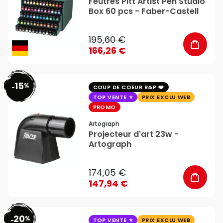
Feutres Pitt Artist Pen Studio
Box 60 pcs - Faber-Castell
195,60 €
166,26 €
15
%
favorite_border
-
COUP DE COEUR R&P
TOP VENTE
PRIX EXCLU WEB
PROMO
Artograph
Projecteur d'art 23w -
Artograph
174,05 €
147,94 €
20
%
favorite_border
-
TOP VENTE
PRIX EXCLU WEB