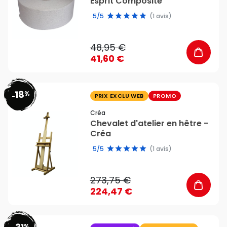
Esprit Composite
5/5
(1 avis)
48,95 €
41,60 €
18
%
favorite_border
-
PRIX EXCLU WEB
PROMO
Créa
Chevalet d'atelier en hêtre -
Créa
5/5
(1 avis)
273,75 €
224,47 €
%