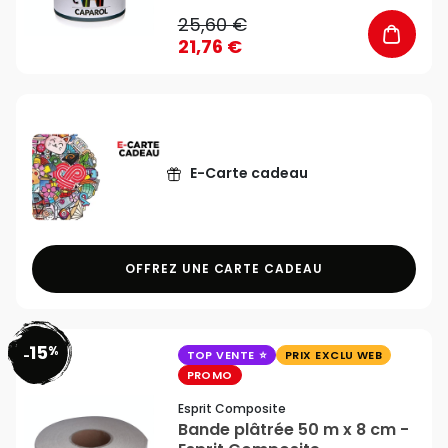
25,60 €
21,76 €
E-Carte cadeau
OFFREZ UNE CARTE CADEAU
15
%
favorite_border
-
TOP VENTE
PRIX EXCLU WEB
PROMO
Esprit Composite
Bande plâtrée 50 m x 8 cm -