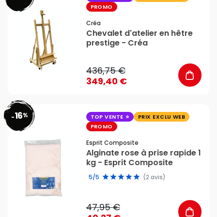
PROMO
Créa
Chevalet d'atelier en hêtre
prestige - Créa
436,75 €
349,40 €
16
%
favorite_border
-
TOP VENTE
PRIX EXCLU WEB
PROMO
Esprit Composite
Alginate rose à prise rapide 1
kg - Esprit Composite
5/5
(2 avis)
47,95 €