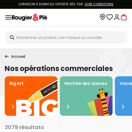
LIVRAISON À DOMICILE OFFERTE DÈS 70€.
VOIR CONDITIONS
Accueil
Nos opérations commerciales
Big Art
Rentrée des classes
Vacan
3079 résultats