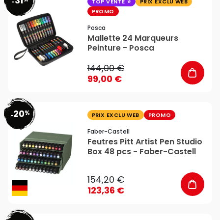
31
favorite_border
-
TOP VENTE
PRIX EXCLU WEB
PROMO
Posca
Mallette 24 Marqueurs
Peinture - Posca
144,00 €
99,00 €
20
%
favorite_border
-
PRIX EXCLU WEB
PROMO
Faber-Castell
Feutres Pitt Artist Pen Studio
Box 48 pcs - Faber-Castell
154,20 €
123,36 €