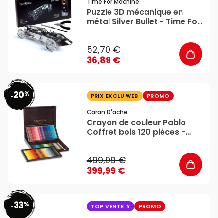
Time For Machine
Puzzle 3D mécanique en
métal Silver Bullet - Time For
Machine
52,70 €
36,89 €
20
%
favorite_border
-
PRIX EXCLU WEB
PROMO
Caran D'ache
Crayon de couleur Pablo
Coffret bois 120 pièces -
Caran d'Ache
499,99 €
399,99 €
33
%
favorite_border
-
TOP VENTE
PROMO