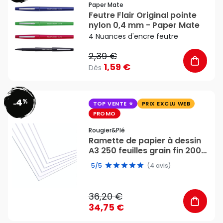
Paper Mate
Feutre Flair Original pointe
nylon 0,4 mm - Paper Mate
4 Nuances d'encre feutre
2,39 €
1,59 €
Dès
4
%
favorite_border
-
TOP VENTE
PRIX EXCLU WEB
PROMO
Rougier&plé
Ramette de papier à dessin
A3 250 feuilles grain fin 200
g/m² - Rougier&Plé
5/5
(4 avis)
36,20 €
34,75 €