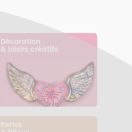
Décoration
& loisirs créatifs
Perles