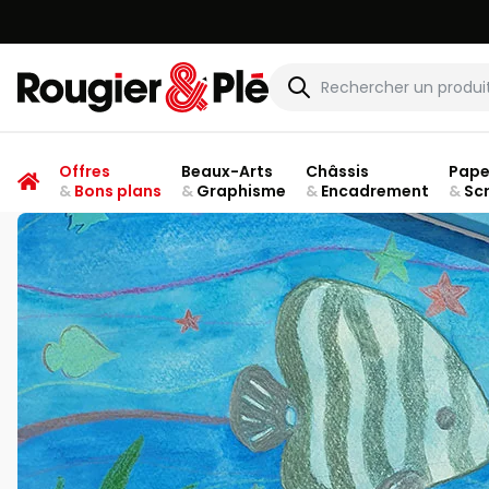
Rougier & Plé
Offres
Beaux-Arts
Châssis
Pape
&
Bons plans
&
Graphisme
&
Encadrement
&
Sc