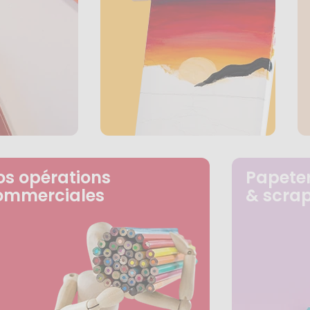
os opérations
Papeter
ommerciales
& scra