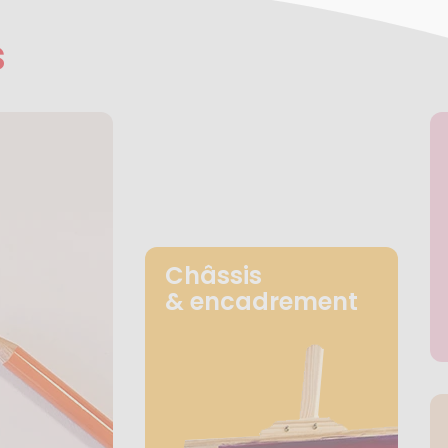
s
Châssis
& encadrement