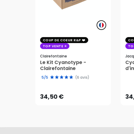
COUP DE COEUR R&P
CO
TOP VENTE
TO
Clairefontaine
Jacq
Le Kit Cyanotype -
Cya
Clairefontaine
d'i
pho
34,50 €
34
5/5
(6 avis)
AJOUTER AU PANIER
34,50 €
34