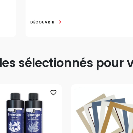
DÉCOUVRIR
s sélectionnés pour v
favorite_border