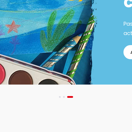
Pa
act