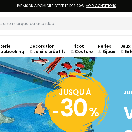
LIVRAISON À DOMICILE OFFERTE DÈS 70€.
VOIR CONDITIONS
terie
Décoration
Tricot
Perles
Jeux
rapbooking
&
Loisirs créatifs
&
Couture
&
Bijoux
&
Enf
ouve
JUSQU'À
JU
30
-
%