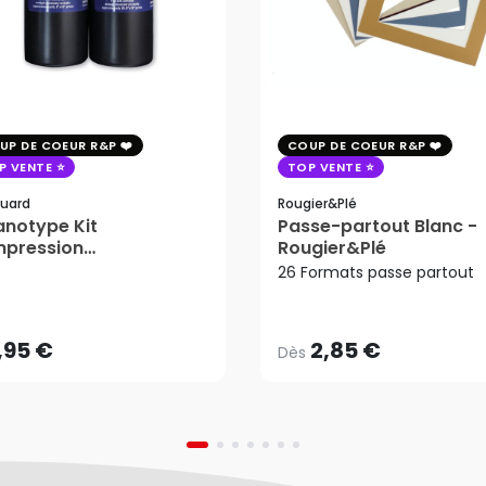
UP DE COEUR R&P
COUP DE COEUR R&P
P VENTE
TOP VENTE
uard
Rougier&plé
notype Kit
Passe-partout Blanc -
mpression
Rougier&Plé
2,85 €
tosensible - Jacquard
26 Formats passe partout
Dès
,95 €
AJOUTER AU PANIER
,95 €
2,85 €
Dès