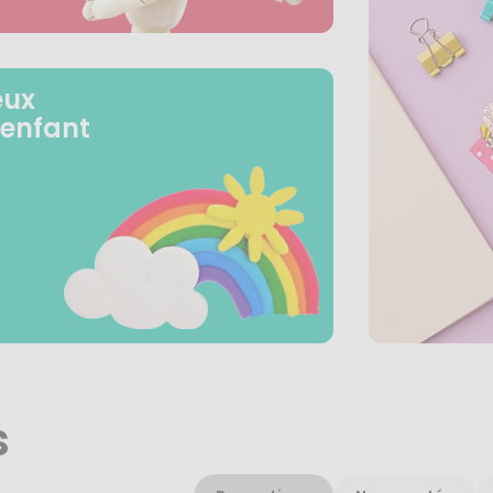
eux
 enfant
s