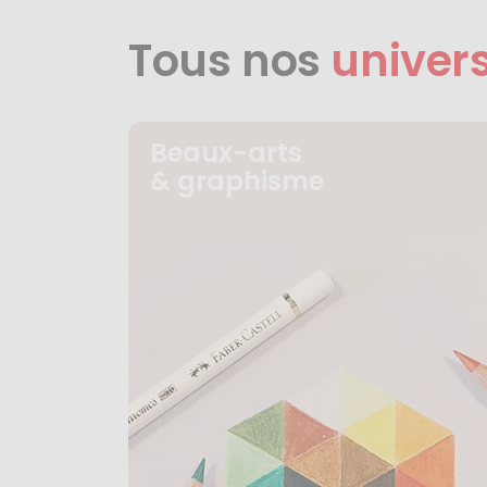
Tous nos
univer
Beaux-arts
& graphisme