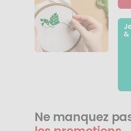
J
&
Ne manquez pa