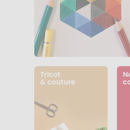
Tricot
N
& couture
c