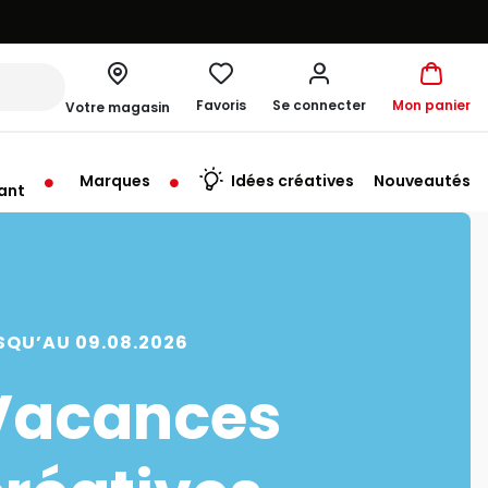
Favoris
Se connecter
Mon panier
Votre magasin
Marques
Idées créatives
Nouveautés
ant
rt à 10:00
SQU’AU 09.08.2026
Vacances