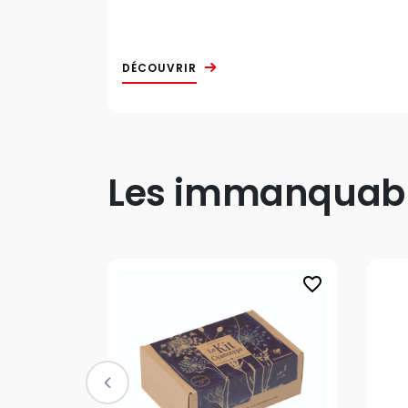
DÉCOUVRIR
Les immanquable
favorite_border