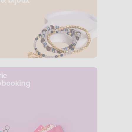
& bijoux
ie
pbooking