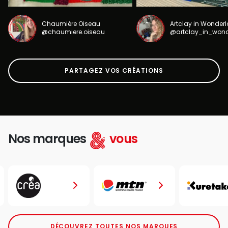
Chaumière Oiseau
Artclay in Wonder
@chaumiere.oiseau
@artclay_in_won
PARTAGEZ VOS CRÉATIONS
Nos marques
vous
DÉCOUVREZ TOUTES NOS MARQUES