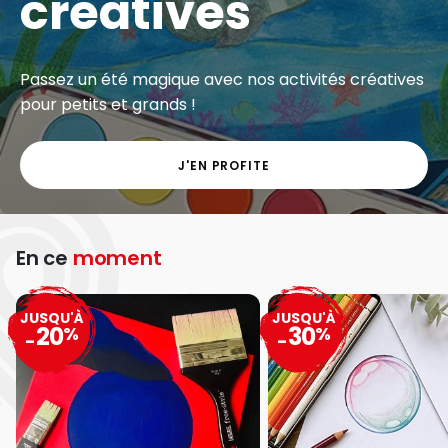
créatives
Passez un été magique avec nos activités créatives
pour petits et grands !
J'EN PROFITE
En ce
moment
JUSQU'À
JUSQU'À
20
30
%
%
-
-