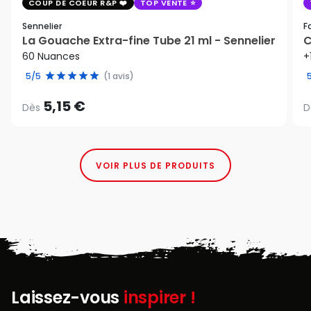
COUP DE COEUR R&P
TOP VENTE
Sennelier
F
La Gouache Extra-fine Tube 21 ml - Sennelier
C
60 Nuances
+
5/5
(1 avis)
5,15 €
Dès
D
VOIR PLUS DE PRODUITS
Laissez-vous
inspirer !