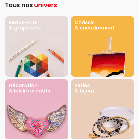
Tous nos
univers
Beaux-arts
Châssis
& graphisme
& encadrement
Décoration
Perles
& loisirs créatifs
& bijoux