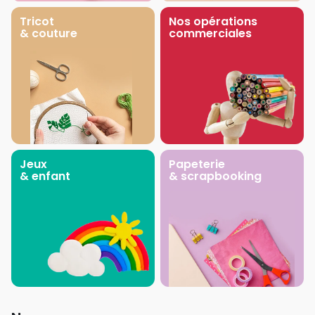
Tricot
Nos opérations
& couture
commerciales
Jeux
Papeterie
& enfant
& scrapbooking