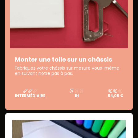
Monter une toile sur un châssis
Fabriquez votre châssis sur mesure vous-même
en suivant notre pas à pas.
INTERMÉDIAIRE
1H
54,05 €