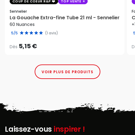
COUP DE COEUR R&P
TOP VENTE
Sennelier
F
La Gouache Extra-fine Tube 21 ml - Sennelier
C
60 Nuances
+
5/5
(1 avis)
5,15 €
Dès
D
VOIR PLUS DE PRODUITS
Laissez-vous
inspirer !