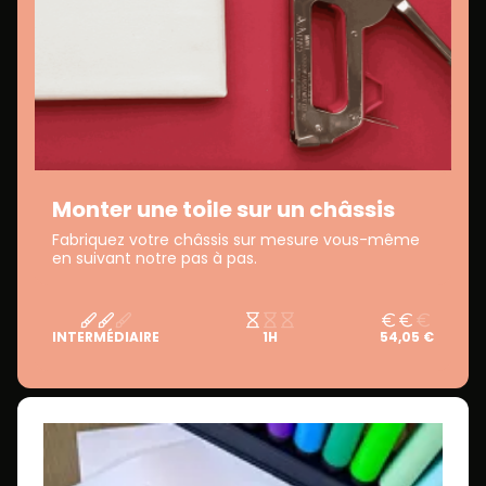
Monter une toile sur un châssis
Fabriquez votre châssis sur mesure vous-même
en suivant notre pas à pas.
INTERMÉDIAIRE
1H
54,05 €