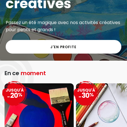
créatives
Passez un été magique avec nos activités créatives
pour petits et grands !
J'EN PROFITE
En ce
moment
JUSQU'À
JUSQU'À
20
30
%
%
-
-