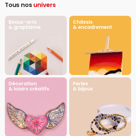
Tous nos
univers
Beaux-arts
Châssis
& graphisme
& encadrement
Décoration
Perles
& loisirs créatifs
& bijoux