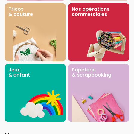
Tricot
Nos opérations
& couture
commerciales
Jeux
Papeterie
& enfant
& scrapbooking