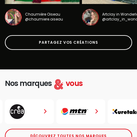
Chaumière Oiseau
Artclay in Wonder
@chaumiere.oiseau
@artclay_in_won
PARTAGEZ VOS CRÉATIONS
Nos marques
vous
DÉCOUVREZ TOUTES NOS MARQUES