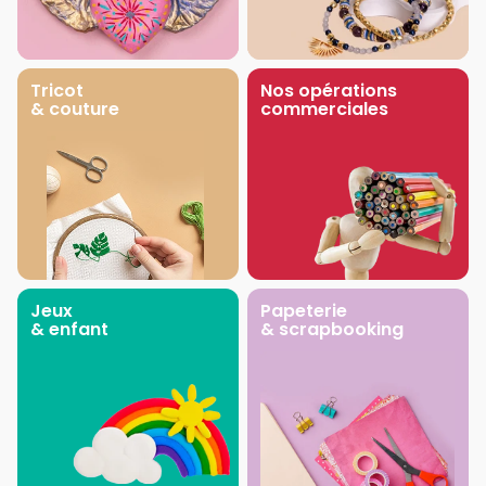
Tricot
Nos opérations
& couture
commerciales
Jeux
Papeterie
& enfant
& scrapbooking