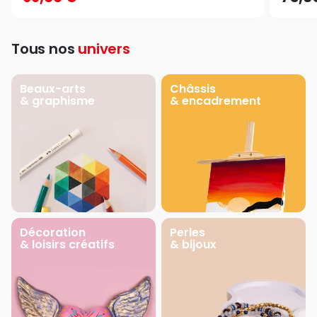
Tous nos
univers
Beaux-arts
Châssis
& graphisme
& encadrement
Décoration
Perles
& loisirs créatifs
& bijoux