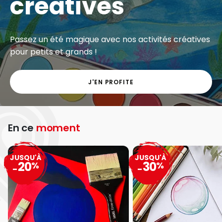
créatives
Passez un été magique avec nos activités créatives
pour petits et grands !
J'EN PROFITE
En ce
moment
JUSQU'À
JUSQU'À
20
30
%
%
-
-