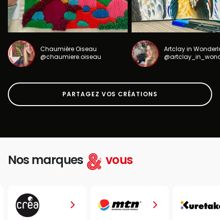
Chaumière Oiseau
Artclay in Wonder
@chaumiere.oiseau
@artclay_in_won
PARTAGEZ VOS CRÉATIONS
Nos marques
vous