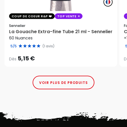
COUP DE COEUR R&P
TOP VENTE
Sennelier
F
La Gouache Extra-fine Tube 21 ml - Sennelier
C
60 Nuances
+
5/5
(1 avis)
5,15 €
Dès
D
VOIR PLUS DE PRODUITS