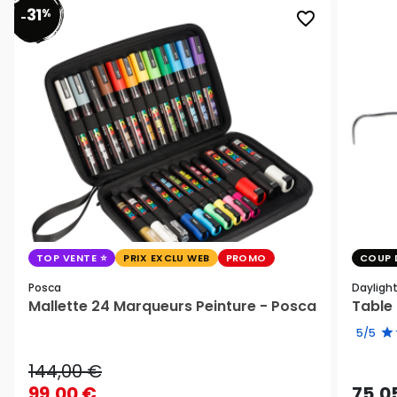
31
%
favorite_border
-
TOP VENTE
PRIX EXCLU WEB
PROMO
COUP 
Posca
Dayligh
Mallette 24 Marqueurs Peinture - Posca
Table 
5/5
144,00 €
99,00 €
75,0