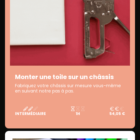
Monter une toile sur un châssis
Fabriquez votre châssis sur mesure vous-même
en suivant notre pas à pas.
INTERMÉDIAIRE
1H
54,05 €