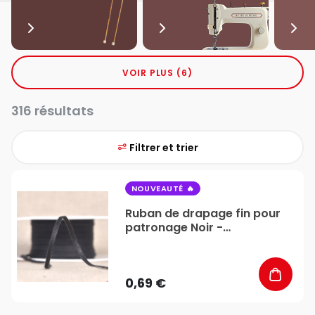
VOIR PLUS (6)
316 résultats
Filtrer et trier
favorite_border
NOUVEAUTÉ
Ruban de drapage fin pour
patronage Noir -
Stéphanoise & Médiac
0,69 €