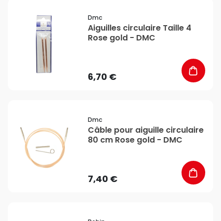
favorite_border
Dmc
Aiguilles circulaire Taille 4
Rose gold - DMC
6,70 €
favorite_border
Dmc
Câble pour aiguille circulaire
80 cm Rose gold - DMC
7,40 €
favorite_border