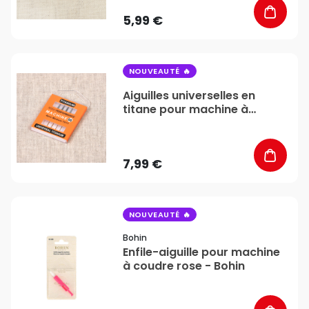
5,99 €
favorite_border
NOUVEAUTÉ
Aiguilles universelles en
titane pour machine à
coudre 4 pièces -
Stéphanoise & Médiac
7,99 €
favorite_border
NOUVEAUTÉ
Bohin
Enfile-aiguille pour machine
à coudre rose - Bohin