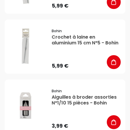
5,99 €
favorite_border
Bohin
Crochet à laine en
aluminium 15 cm N°5 - Bohin
5,99 €
favorite_border
Bohin
Aiguilles à broder assorties
N°1/10 15 pièces - Bohin
3,99 €