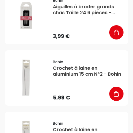
Bohin
Aiguilles à broder grands
chas Taille 24 6 pièces -
Bohin
3,99 €
favorite_border
Bohin
Crochet à laine en
aluminium 15 cm N°2 - Bohin
5,99 €
favorite_border
Bohin
Crochet à laine en