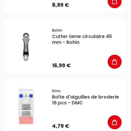
8,99 €
favorite_border
Bohin
Cutter lame circulaire 45
mm - Bohin
16,99 €
favorite_border
Dmc
Boîte d'aiguilles de broderie
16 pcs - DMC
4,79 €