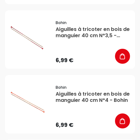
favorite_border
Bohin
Aiguilles à tricoter en bois de
manguier 40 cm N°3,5 -
Bohin
6,99 €
favorite_border
Bohin
Aiguilles à tricoter en bois de
manguier 40 cm N°4 - Bohin
6,99 €