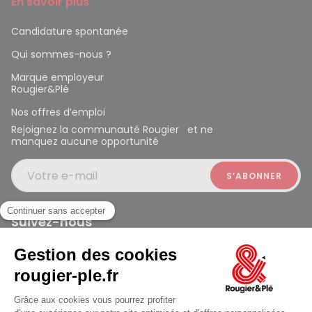
En savoir plus
Candidature spontanée
Qui sommes-nous ?
Marque employeur
Rougier&Plé
Nos offres d’emploi
Rejoignez la communauté Rougier et ne
manquez aucune opportunité
Votre e-mail
Suivez-nous
Rougier et Plé 2024 Copyright
Ferme à 19:30