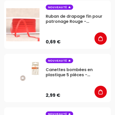
favorite_border
NOUVEAUTÉ
Ruban de drapage fin pour
patronage Rouge -
Stéphanoise & Médiac
0,69 €
favorite_border
NOUVEAUTÉ
Canettes bombées en
plastique 5 pièces -
Stéphanoise & Médiac
2,99 €
favorite_border
NOUVEAUTÉ