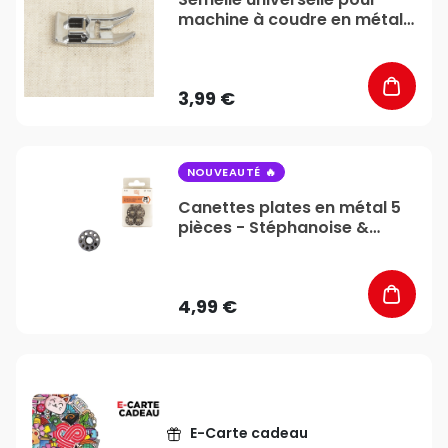
machine à coudre en métal -
Stéphanoise & Médiac
3,99 €
favorite_border
NOUVEAUTÉ
Canettes plates en métal 5
pièces - Stéphanoise &
Médiac
4,99 €
E-Carte cadeau