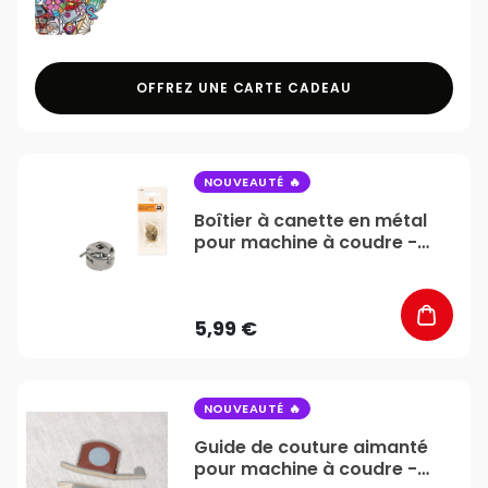
OFFREZ UNE CARTE CADEAU
favorite_border
NOUVEAUTÉ
Boîtier à canette en métal
pour machine à coudre -
Stéphanoise & Médiac
5,99 €
favorite_border
NOUVEAUTÉ
Guide de couture aimanté
pour machine à coudre -