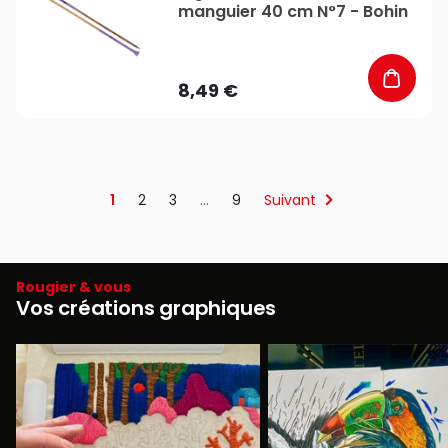
manguier 40 cm N°7 - Bohin
8,49 €
1
2
3
…
9
Suivant
Rougier & vous
Vos créations graphiques