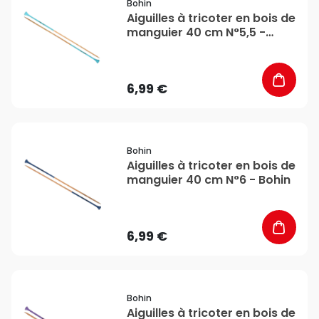
Bohin
Aiguilles à tricoter en bois de
manguier 40 cm N°5,5 -
Bohin
6,99 €
favorite_border
Bohin
Aiguilles à tricoter en bois de
manguier 40 cm N°6 - Bohin
6,99 €
favorite_border
Bohin
Aiguilles à tricoter en bois de