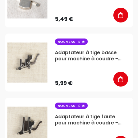
Stéphanoise & Médiac
5,49 €
favorite_border
NOUVEAUTÉ
Adaptateur à tige basse
pour machine à coudre -
Stéphanoise & Médiac
5,99 €
favorite_border
NOUVEAUTÉ
Adaptateur à tige faute
pour machine à coudre -
Stéphanoise & Médiac