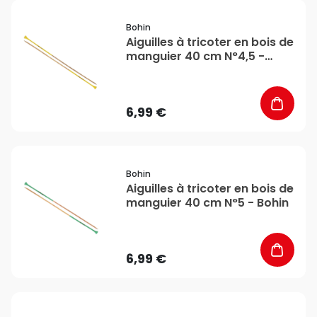
favorite_border
Bohin
Aiguilles à tricoter en bois de
manguier 40 cm N°4,5 -
Bohin
6,99 €
favorite_border
Bohin
Aiguilles à tricoter en bois de
manguier 40 cm N°5 - Bohin
6,99 €
favorite_border