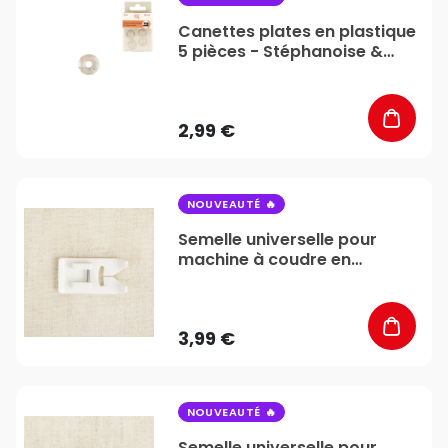
Canettes plates en plastique
5 pièces - Stéphanoise &
Médiac
2,99 €
favorite_border
NOUVEAUTÉ
Semelle universelle pour
machine à coudre en
plastique - Stéphanoise &
Médiac
3,99 €
favorite_border
NOUVEAUTÉ
Semelle universelle pour