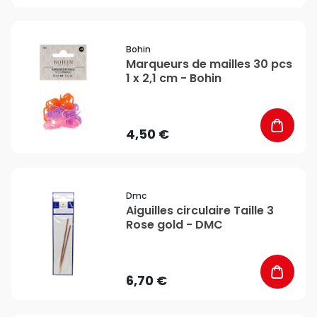
favorite_border
Bohin
Marqueurs de mailles 30 pcs
1 x 2,1 cm - Bohin
4,50 €
favorite_border
Dmc
Aiguilles circulaire Taille 3
Rose gold - DMC
6,70 €