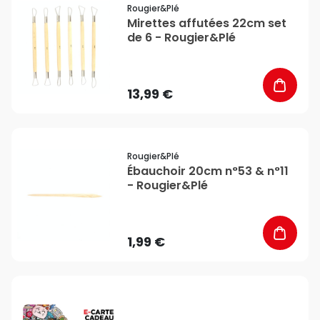
favorite_border
Rougier&plé
Mirettes affutées 22cm set
de 6 - Rougier&Plé
13,99 €
favorite_border
Rougier&plé
Ébauchoir 20cm n°53 & n°11
- Rougier&Plé
1,99 €