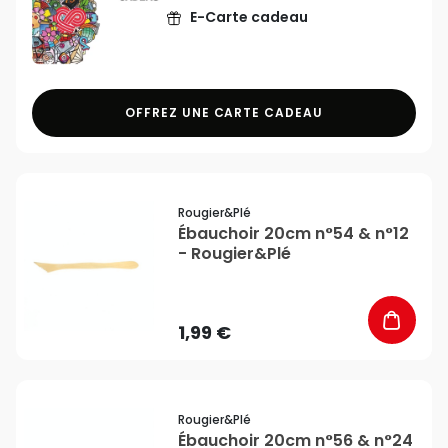
E-Carte cadeau
OFFREZ UNE CARTE CADEAU
favorite_border
Rougier&plé
Ébauchoir 20cm n°54 & n°12
- Rougier&Plé
1,99 €
favorite_border
Rougier&plé
Ébauchoir 20cm n°56 & n°24