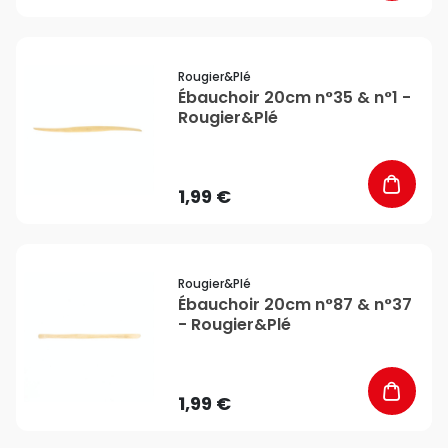
favorite_border
Rougier&plé
Ébauchoir 20cm n°35 & n°1 -
Rougier&Plé
1,99 €
favorite_border
Rougier&plé
Ébauchoir 20cm n°87 & n°37
- Rougier&Plé
1,99 €