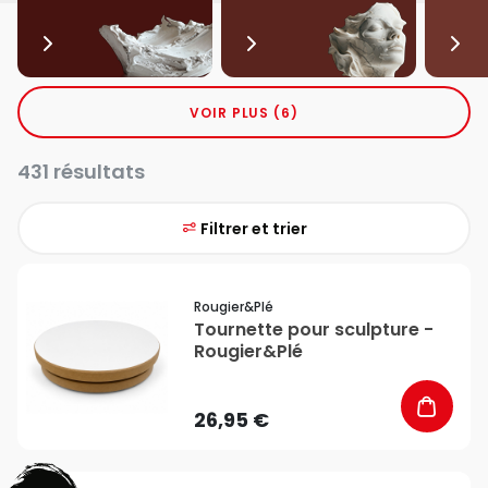
VOIR PLUS (6)
431 résultats
Filtrer et trier
favorite_border
Rougier&plé
Tournette pour sculpture -
Rougier&Plé
26,95 €