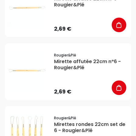
Rougier&Plé
2,69 €
favorite_border
Rougier&plé
Mirette affutée 22cm n°6 -
Rougier&Plé
2,69 €
favorite_border
Rougier&plé
Mirettes rondes 22cm set de
6 - Rougier&Plé