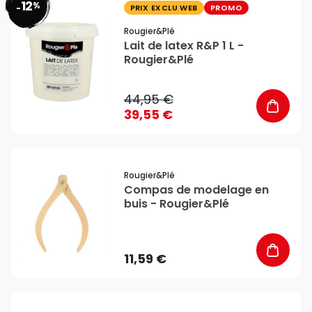
12
%
favorite_border
-
PRIX EXCLU WEB
PROMO
Rougier&plé
Lait de latex R&P 1 L -
Rougier&Plé
44,95 €
39,55 €
favorite_border
Rougier&plé
Compas de modelage en
buis - Rougier&Plé
11,59 €
favorite_border