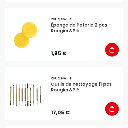
favorite_border
Rougier&plé
Éponge de Poterie 2 pcs -
Rougier&Plé
1,85 €
favorite_border
Rougier&plé
Outils de nettoyage 11 pcs -
Rougier&Plé
17,05 €