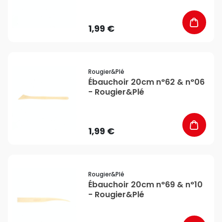
1,99 €
favorite_border
Rougier&plé
Ébauchoir 20cm n°62 & n°06
- Rougier&Plé
1,99 €
favorite_border
Rougier&plé
Ébauchoir 20cm n°69 & n°10
- Rougier&Plé