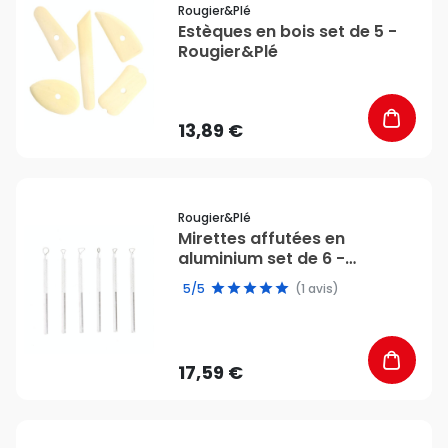
Rougier&plé
Estèques en bois set de 5 -
Rougier&Plé
13,89 €
favorite_border
Rougier&plé
Mirettes affutées en
aluminium set de 6 -
Rougier&Plé
5/5
(1 avis)
17,59 €