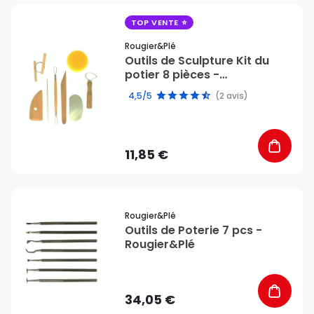
favorite_border
TOP VENTE
Rougier&plé
Outils de Sculpture Kit du
potier 8 pièces -
Rougier&Plé
4,5/5
(2 avis)
11,85 €
favorite_border
Rougier&plé
Outils de Poterie 7 pcs -
Rougier&Plé
34,05 €