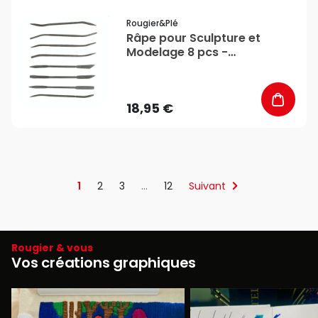
favorite_border
Rougier&plé
Râpe pour Sculpture et
Modelage 8 pcs -
Rougier&Plé
18,95 €
1
2
3
…
12
Suivant
Rougier & vous
Vos créations graphiques