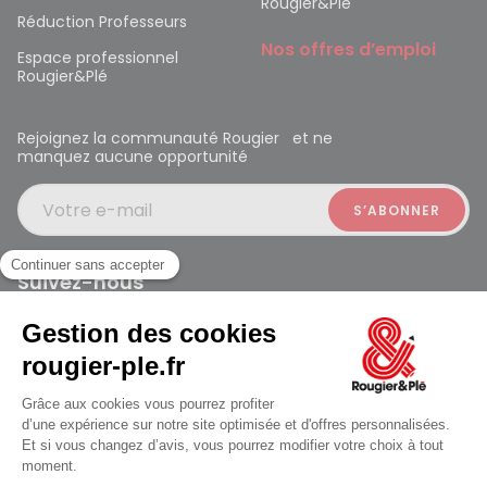
Rougier&Plé
Réduction Professeurs
Nos offres d’emploi
Espace professionnel
Rougier&Plé
Rejoignez la communauté Rougier et ne
manquez aucune opportunité
Votre e-mail
Suivez-nous
Rougier et Plé 2024 Copyright
Ferme à 19:30