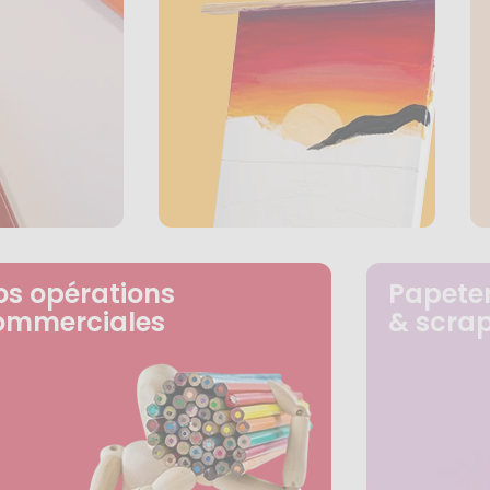
os opérations
Papeter
ommerciales
& scra