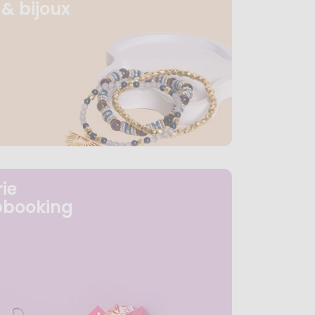
& bijoux
ie
pbooking