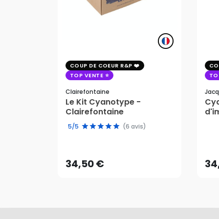
COUP DE COEUR R&P
CO
TOP VENTE
TO
Clairefontaine
Jacq
Le Kit Cyanotype -
Cya
Clairefontaine
d'i
pho
5/5
(6 avis)
34,50 €
34
AJOUTER AU PANIER
34,50 €
34