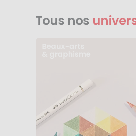
Tous nos
univer
Beaux-arts
& graphisme