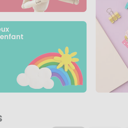
eux
 enfant
s