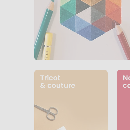
Tricot
N
& couture
c