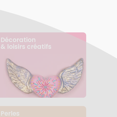
Décoration
& loisirs créatifs
Perles