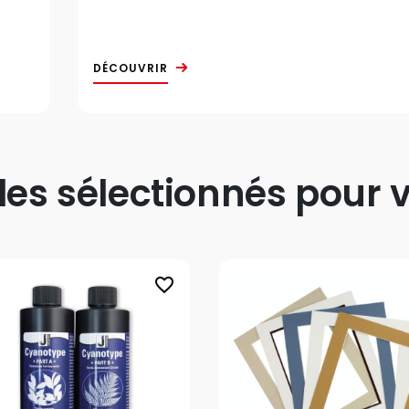
DÉCOUVRIR
s sélectionnés pour v
favorite_border