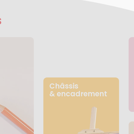
s
Châssis
& encadrement