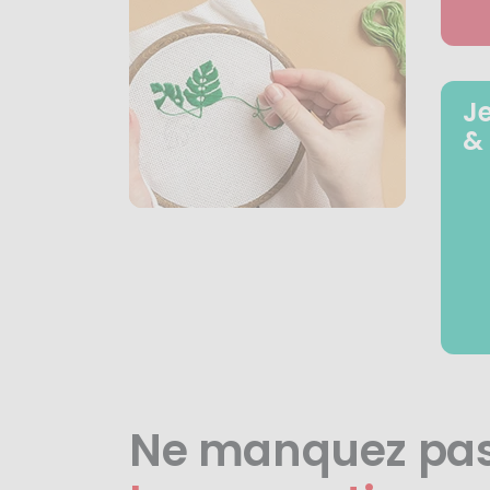
J
&
Ne manquez pa