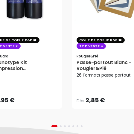
UP DE COEUR R&P
COUP DE COEUR R&P
P VENTE
TOP VENTE
uard
Rougier&plé
notype Kit
Passe-partout Blanc -
mpression
Rougier&Plé
tosensible - Jacquard
26 Formats passe partout
2,85 €
Dès
,95 €
AJOUTER AU PANIER
,95 €
2,85 €
Dès