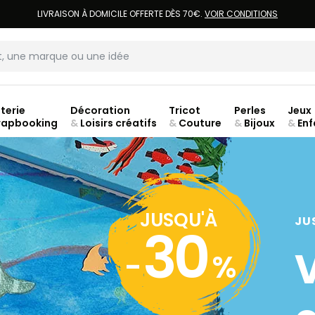
LIVRAISON À DOMICILE OFFERTE DÈS 70€.
VOIR CONDITIONS
terie
Décoration
Tricot
Perles
Jeux
rapbooking
&
Loisirs créatifs
&
Couture
&
Bijoux
&
Enf
jusq
JUSQU'À
JU
30
-
%