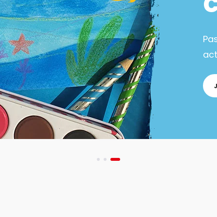
Pa
act