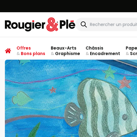
Rougier & Plé
Offres
Beaux-Arts
Châssis
Pape
&
Bons plans
&
Graphisme
&
Encadrement
&
Sc