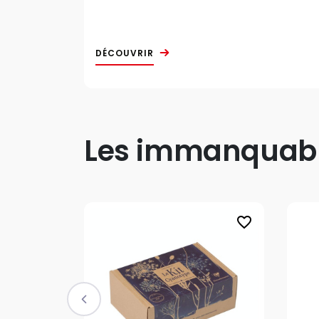
DÉCOUVRIR
Les immanquable
favorite_border