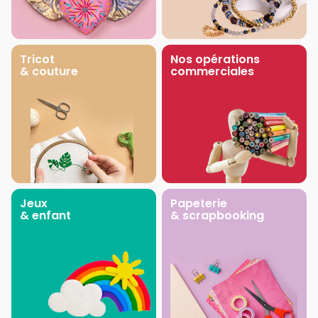
Tricot
Nos opérations
& couture
commerciales
Jeux
Papeterie
& enfant
& scrapbooking