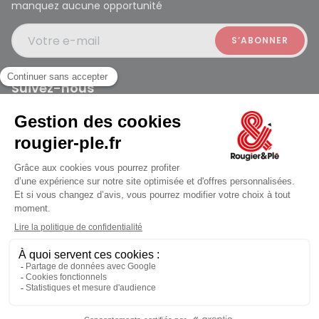
manquez aucune opportunité
Votre e-mail
Suivez-nous
Rougier et Plé 2024 Copyright
Ferme à 19:30
Mentions légales
Conditions générales des ventes
Données personnelles
Paiement sécurisé
Plan du site