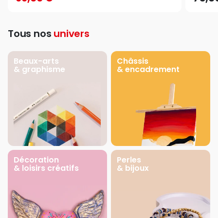
Tous nos
univers
Beaux-arts
Châssis
& graphisme
& encadrement
Décoration
Perles
& loisirs créatifs
& bijoux