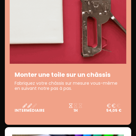
Monter une toile sur un châssis
Fabriquez votre châssis sur mesure vous-même
en suivant notre pas à pas.
INTERMÉDIAIRE
1H
54,05 €