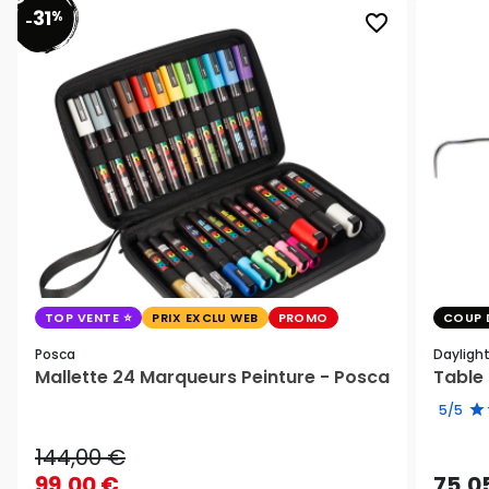
31
%
favorite_border
-
TOP VENTE
PRIX EXCLU WEB
PROMO
COUP 
Posca
Dayligh
Mallette 24 Marqueurs Peinture - Posca
Table 
5/5
144,00 €
99,00 €
75,0