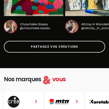
Chaumière Oiseau
Artclay in Wonder
@chaumiere.oiseau
@artclay_in_won
PARTAGEZ VOS CRÉATIONS
Nos marques
vous