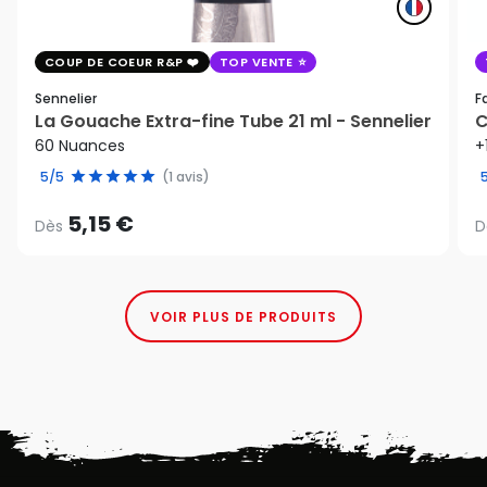
COUP DE COEUR R&P
TOP VENTE
Sennelier
F
La Gouache Extra-fine Tube 21 ml - Sennelier
C
60 Nuances
+
5/5
(1 avis)
5,15 €
Dès
D
VOIR PLUS DE PRODUITS