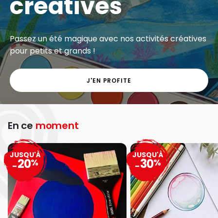
créatives
Passez un été magique avec nos activités créatives
pour petits et grands !
J'EN PROFITE
En ce
moment
JUSQU'À
JUSQU'À
20
30
%
%
-
-