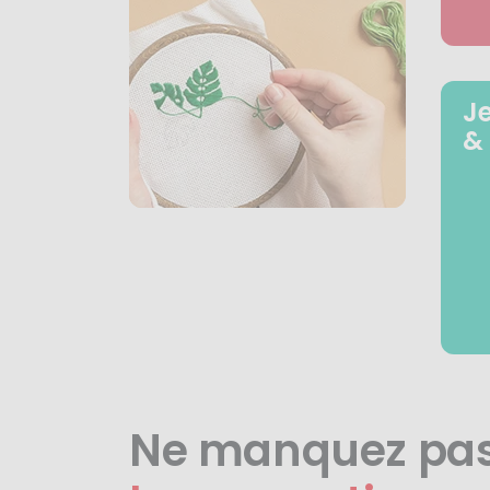
J
&
Ne manquez pa