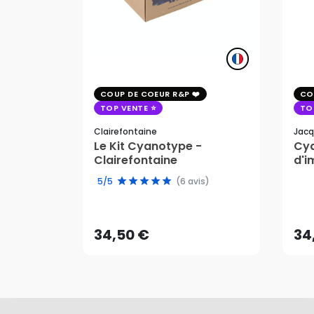
COUP DE COEUR R&P
CO
TOP VENTE
TO
Clairefontaine
Jacq
Le Kit Cyanotype -
Cya
Clairefontaine
d'i
pho
5/5
(6 avis)
34,50 €
34
AJOUTER AU PANIER
34,50 €
34