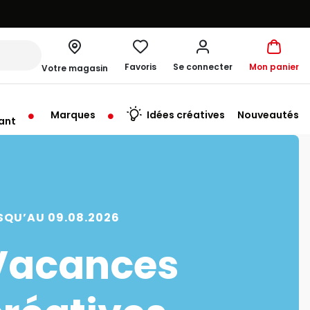
Favoris
Se connecter
Mon panier
Votre magasin
Marques
Idées créatives
Nouveautés
ant
rt à 10:00
SQU’AU 09.08.2026
Vacances