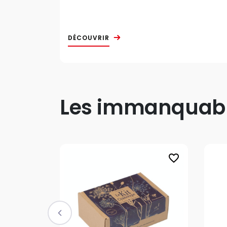
DÉCOUVRIR
Les immanquable
favorite_border