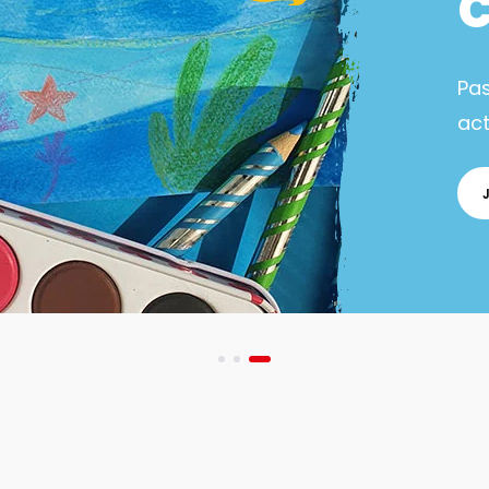
Pa
act