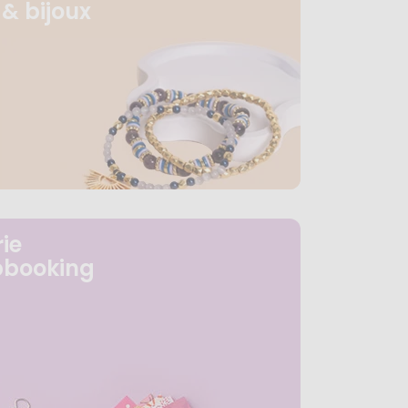
& bijoux
ie
pbooking