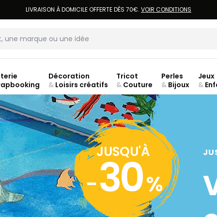
LIVRAISON À DOMICILE OFFERTE DÈS 70€.
VOIR CONDITIONS
terie
Décoration
Tricot
Perles
Jeux
rapbooking
&
Loisirs créatifs
&
Couture
&
Bijoux
&
Enf
ouve
JUSQU'À
JU
30
-
%