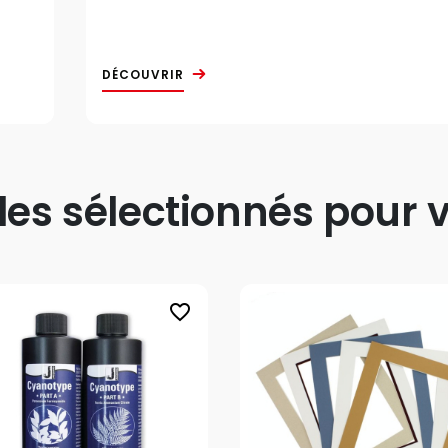
DÉCOUVRIR
s sélectionnés pour v
favorite_border