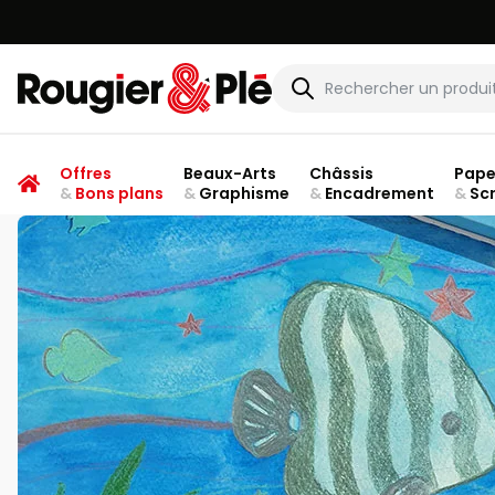
Rougier & Plé
Offres
Beaux-Arts
Châssis
Pape
&
Bons plans
&
Graphisme
&
Encadrement
&
Sc