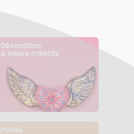
Décoration
& loisirs créatifs
Perles