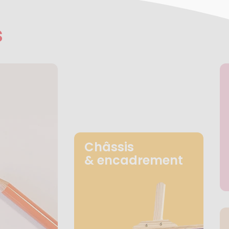
s
Châssis
& encadrement