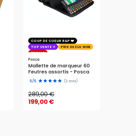
COUP DE COEUR R&P
EXCLU WE
TOP VENTE
PRIX EXCLU WEB
PRIX EXC
PROMO
Faber-Cast
Posca
Trousse 
Mallette de marqueur 60
Crayons
58,95 
Feutres assortis - Posca
289,00 €
edition 
49,51 
5/5
(2 avis)
199,00 €
289,00 €
58,95 
AJOUTER AU PANIER
199,00 €
49,51 