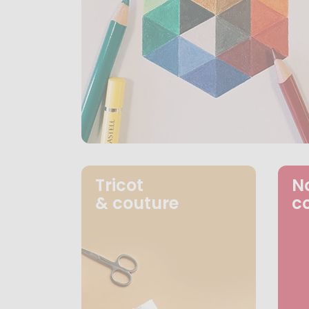
Tricot
N
& couture
c