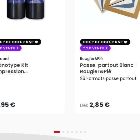
UP DE COEUR R&P
COUP DE COEUR R&P
P VENTE
TOP VENTE
uard
Rougier&plé
notype Kit
Passe-partout Blanc -
mpression
Rougier&Plé
tosensible - Jacquard
26 Formats passe partout
2,85 €
Dès
,95 €
AJOUTER AU PANIER
,95 €
2,85 €
Dès