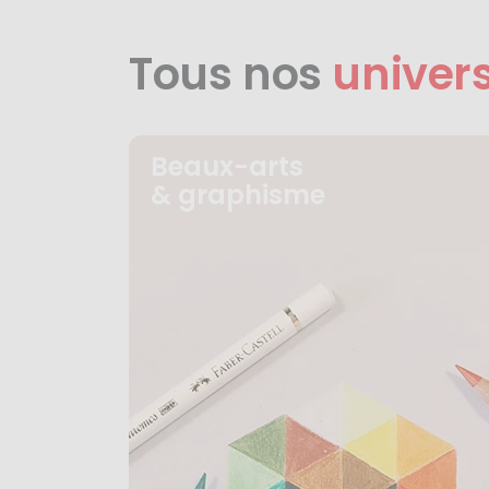
Tous nos
univer
Beaux-arts
& graphisme