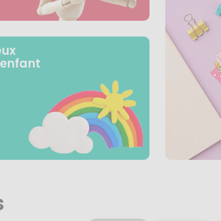
eux
 enfant
s