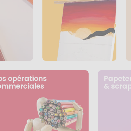
os opérations
Papeter
ommerciales
& scra