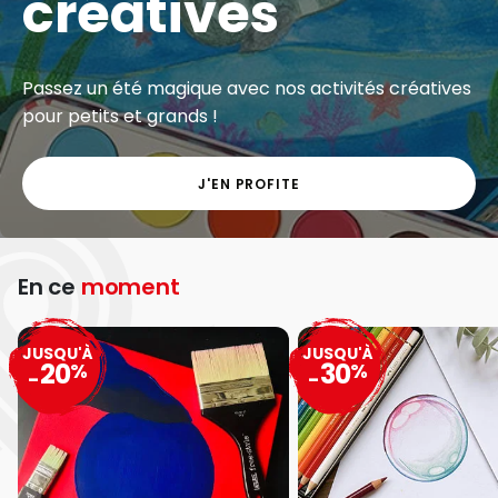
créatives
Passez un été magique avec nos activités créatives
pour petits et grands !
J'EN PROFITE
En ce
moment
JUSQU'À
JUSQU'À
20
30
%
%
-
-