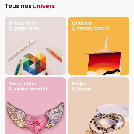
Tous nos
univers
Beaux-arts
Châssis
& graphisme
& encadrement
Décoration
Perles
& loisirs créatifs
& bijoux