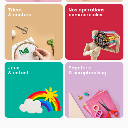
Tricot
Nos opérations
& couture
commerciales
Jeux
Papeterie
& enfant
& scrapbooking