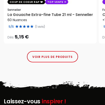
COUP DE COEUR R&P
TOP VENTE
Sennelier
F
La Gouache Extra-fine Tube 21 ml - Sennelier
C
60 Nuances
+
5/5
(1 avis)
5,15 €
Dès
D
VOIR PLUS DE PRODUITS
Laissez-vous
inspirer !