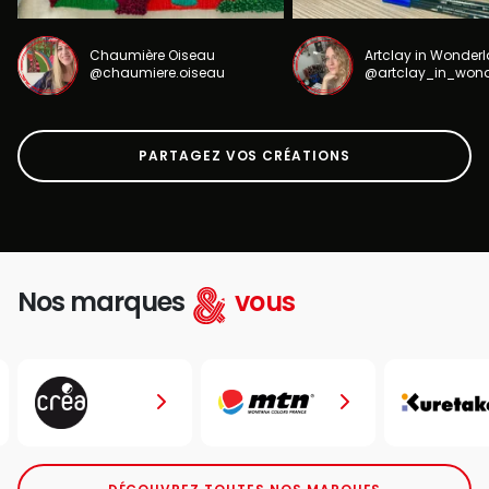
Chaumière Oiseau
Artclay in Wonder
@chaumiere.oiseau
@artclay_in_won
PARTAGEZ VOS CRÉATIONS
Nos marques
vous