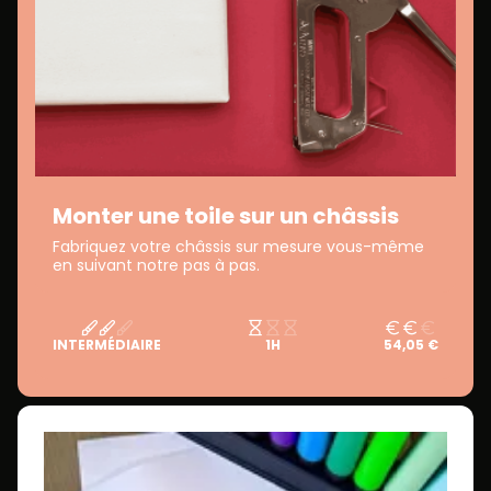
Monter une toile sur un châssis
Fabriquez votre châssis sur mesure vous-même
en suivant notre pas à pas.
INTERMÉDIAIRE
1H
54,05 €