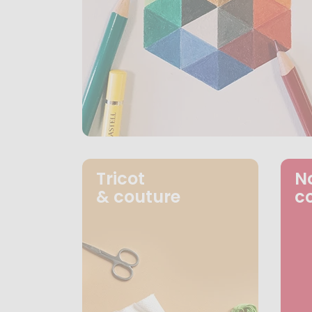
Tricot
N
& couture
c