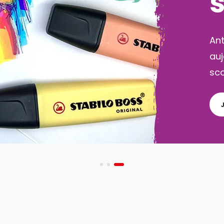
Pa
act