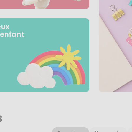
eux
 enfant
s