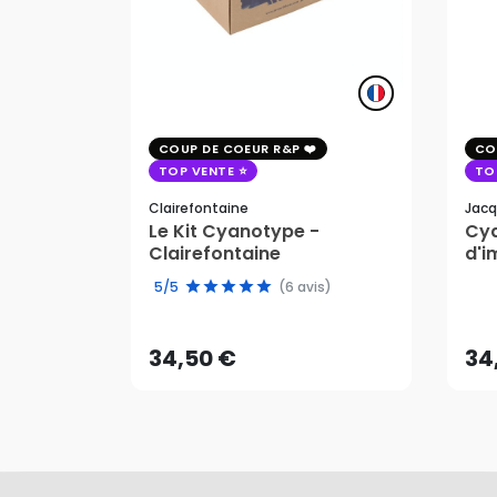
COUP DE COEUR R&P
CO
TOP VENTE
TO
Clairefontaine
Jacq
Le Kit Cyanotype -
Cya
Clairefontaine
d'i
pho
34,50 €
34
5/5
(6 avis)
AJOUTER AU PANIER
34,50 €
34