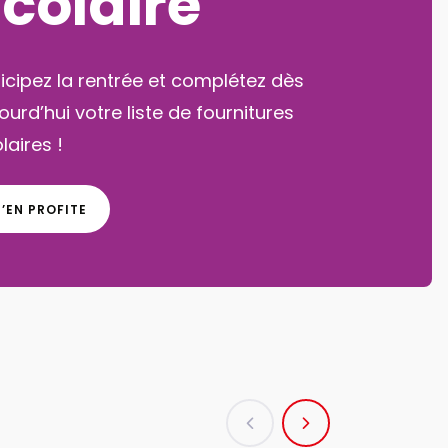
créatives
ssez un été magique avec nos
ivités créatives pour petits et grands !
J'EN PROFITE