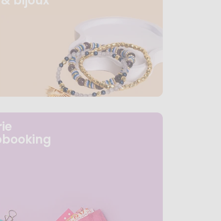
& bijoux
ie
pbooking