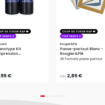
UP DE COEUR R&P
COUP DE COEUR R&P
P VENTE
TOP VENTE
uard
Rougier&plé
notype Kit
Passe-partout Blanc -
mpression
Rougier&Plé
2,85 €
tosensible - Jacquard
26 Formats passe partout
Dès
,95 €
AJOUTER AU PANIER
,95 €
2,85 €
Dès