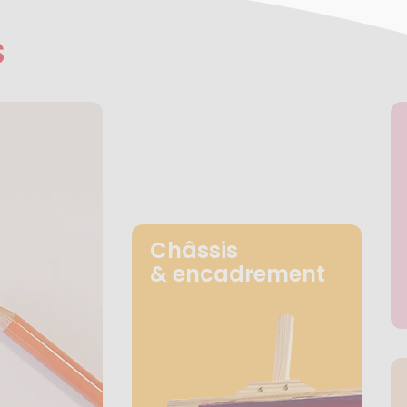
s
Châssis
& encadrement