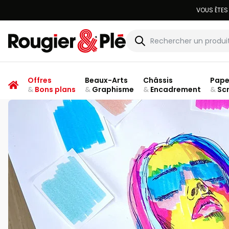
Rougier & Plé
Offres
Beaux-Arts
Châssis
Pape
&
Bons plans
&
Graphisme
&
Encadrement
&
Sc