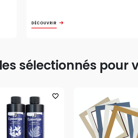
DÉCOUVRIR
s sélectionnés pour v
favorite_border