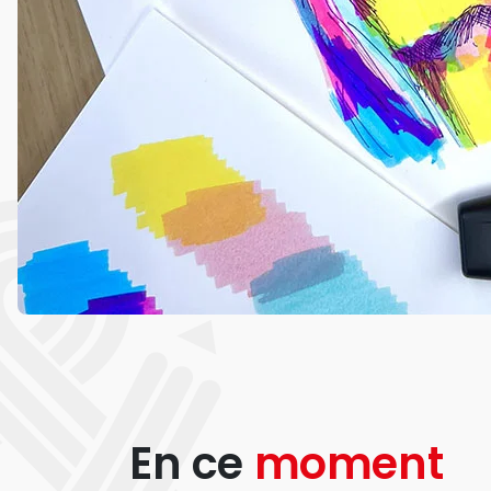
En ce
moment