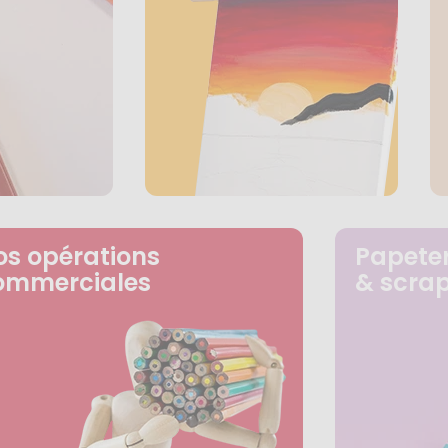
os opérations
Papeter
ommerciales
& scra