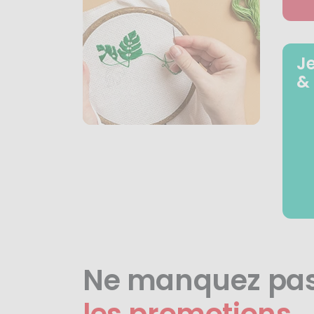
J
&
Ne manquez pa