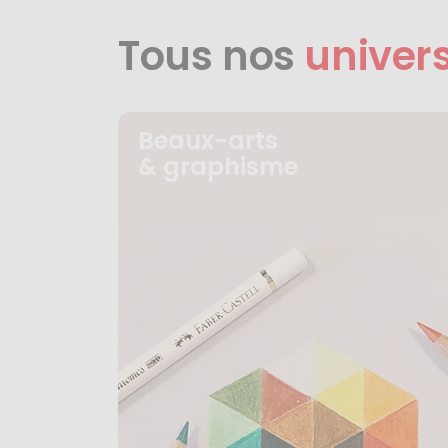
Tous nos
univer
Beaux-arts
& graphisme