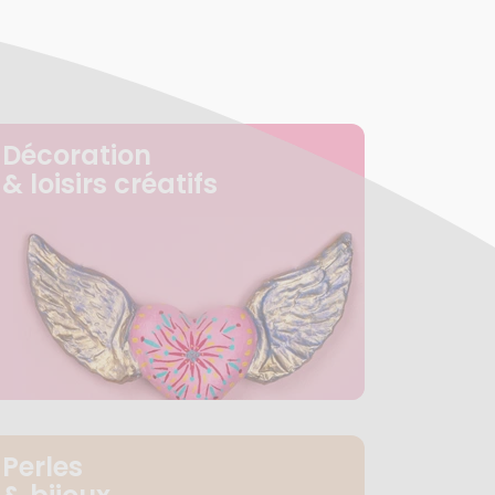
Décoration
& loisirs créatifs
Perles