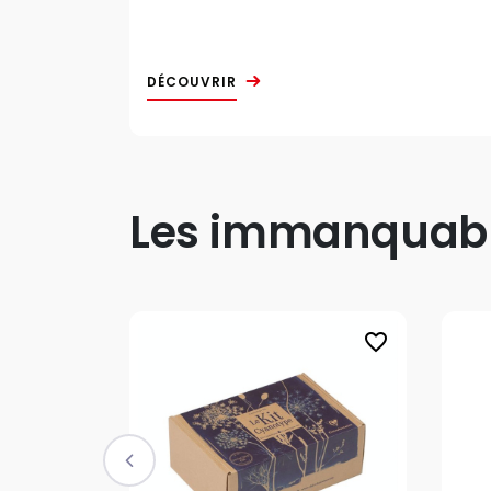
DÉCOUVRIR
Les immanquable
favorite_border