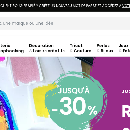
LIVRAISON À DOMICILE OFFERTE DÈS 70€.
VOIR CONDITIONS
terie
Décoration
Tricot
Perles
Jeux
rapbooking
&
Loisirs créatifs
&
Couture
&
Bijoux
&
Enf
Fer
JUSQU'À
JU
30
-
%