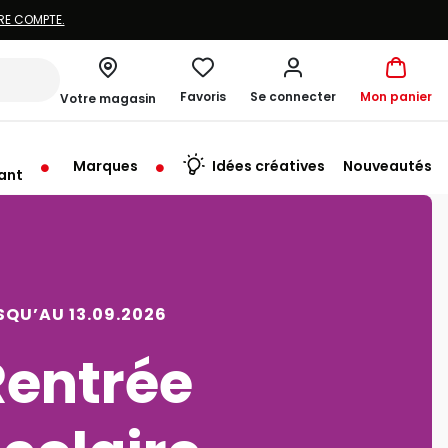
Favoris
Se connecter
Mon panier
Votre magasin
Marques
Idées créatives
Nouveautés
ant
me à 19:30
SQU’AU 09.08.2026
Vacances