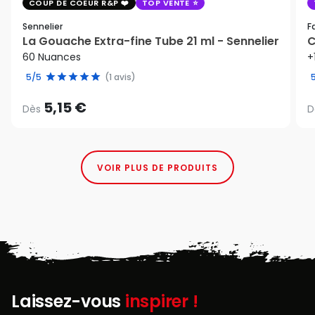
COUP DE COEUR R&P
TOP VENTE
Sennelier
F
La Gouache Extra-fine Tube 21 ml - Sennelier
C
60 Nuances
+
5/5
(1 avis)
5,15 €
Dès
D
VOIR PLUS DE PRODUITS
Laissez-vous
inspirer !