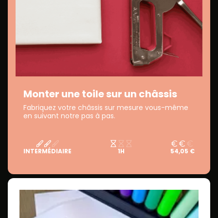
Monter une toile sur un châssis
Fabriquez votre châssis sur mesure vous-même
en suivant notre pas à pas.
INTERMÉDIAIRE
1H
54,05 €