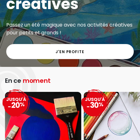
créatives
Passez un été magique avec nos activités créatives
pour petits et grands !
J'EN PROFITE
En ce
moment
JUSQU'À
JUSQU'À
20
30
%
%
-
-