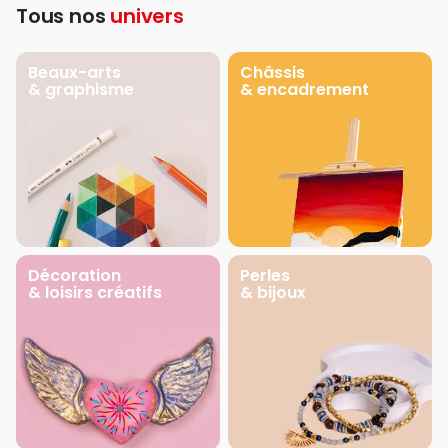
Tous nos
univers
Beaux-arts
Châssis
& graphisme
& encadrement
Décoration
Perles
& loisirs créatifs
& bijoux