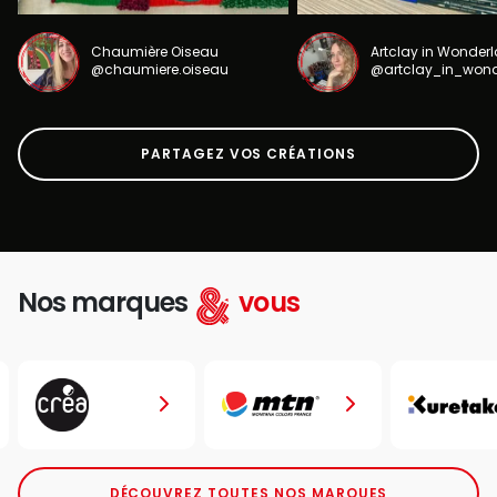
Chaumière Oiseau
Artclay in Wonder
@chaumiere.oiseau
@artclay_in_won
PARTAGEZ VOS CRÉATIONS
Nos marques
vous
DÉCOUVREZ TOUTES NOS MARQUES