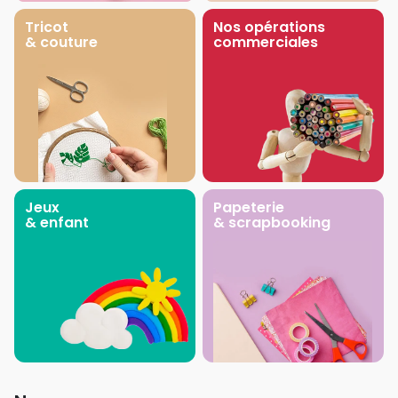
Tricot
Nos opérations
& couture
commerciales
Jeux
Papeterie
& enfant
& scrapbooking