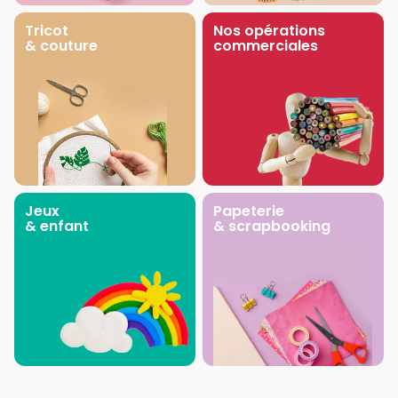
Tricot
Nos opérations
& couture
commerciales
Jeux
Papeterie
& enfant
& scrapbooking