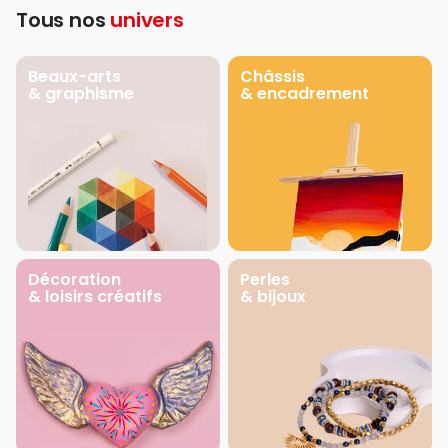
Tous nos
univers
Beaux-arts
Châssis
& graphisme
& encadrement
Décoration
Perles
& loisirs créatifs
& bijoux