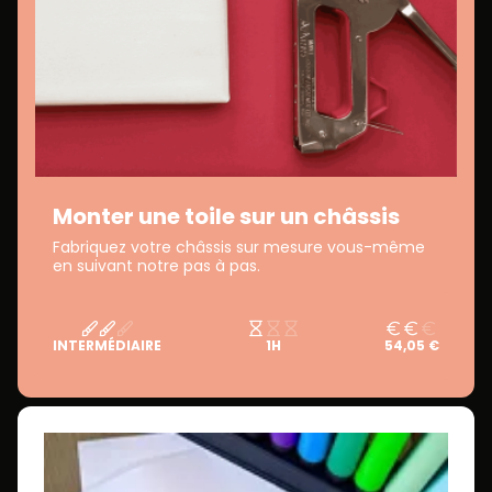
Monter une toile sur un châssis
Fabriquez votre châssis sur mesure vous-même
en suivant notre pas à pas.
INTERMÉDIAIRE
1H
54,05 €