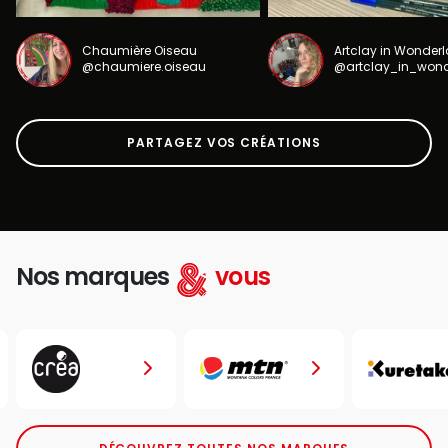
Chaumière Oiseau
Artclay in Wonder
@chaumiere.oiseau
@artclay_in_won
PARTAGEZ VOS CRÉATIONS
Nos marques
vous