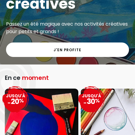
créatives
Passez un été magique avec nos activités créatives
pour petits et grands !
J'EN PROFITE
En ce
moment
JUSQU'À
JUSQU'À
20
30
%
%
-
-