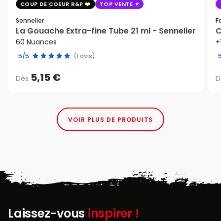
COUP DE COEUR R&P
TOP VENTE
Sennelier
F
La Gouache Extra-fine Tube 21 ml - Sennelier
C
60 Nuances
+
5/5
(1 avis)
5,15 €
Dès
D
VOIR PLUS DE PRODUITS
Laissez-vous
inspirer !