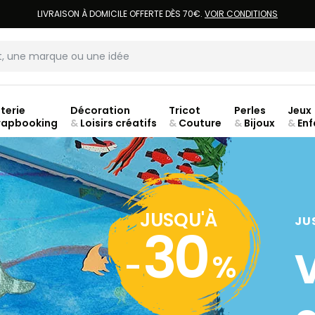
LIVRAISON À DOMICILE OFFERTE DÈS 70€.
VOIR CONDITIONS
terie
Décoration
Tricot
Perles
Jeux
rapbooking
&
Loisirs créatifs
&
Couture
&
Bijoux
&
Enf
Fer
JUSQU'À
JU
30
-
%