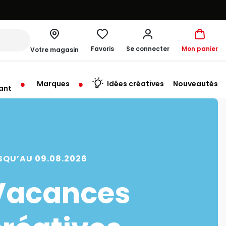
Favoris
Se connecter
Mon panier
Votre magasin
Marques
Idées créatives
Nouveautés
ant
me à 19:30
SQU’AU 09.08.2026
Vacances