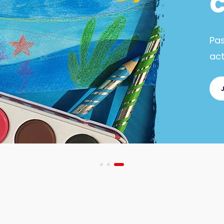
Pa
act