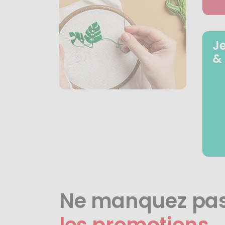
J
&
Ne manquez pa