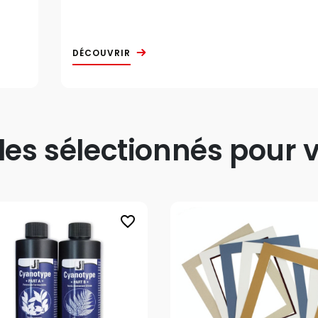
DÉCOUVRIR
s sélectionnés pour v
favorite_border