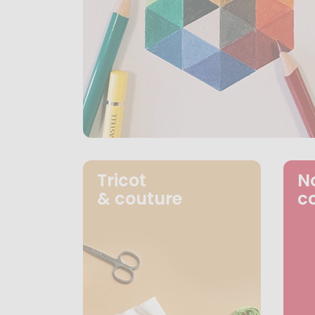
Tricot
N
& couture
c