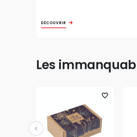
DÉCOUVRIR
Les immanquable
favorite_border