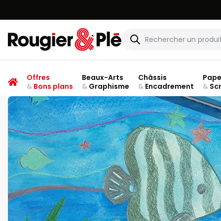
Rougier & Plé
Offres
Beaux-Arts
Châssis
Pape
&
Bons plans
&
Graphisme
&
Encadrement
&
Sc