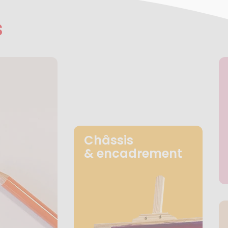
s
Châssis
& encadrement