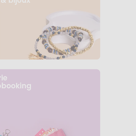
& bijoux
ie
pbooking