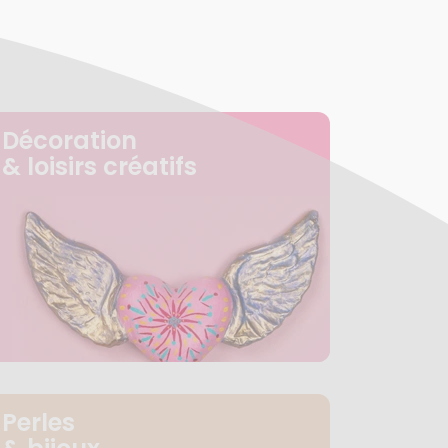
Décoration
& loisirs créatifs
Perles