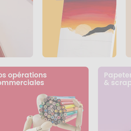
os opérations
Papeter
ommerciales
& scra