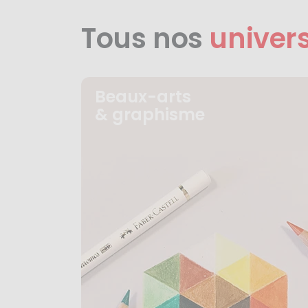
Tous nos
univer
Beaux-arts
& graphisme