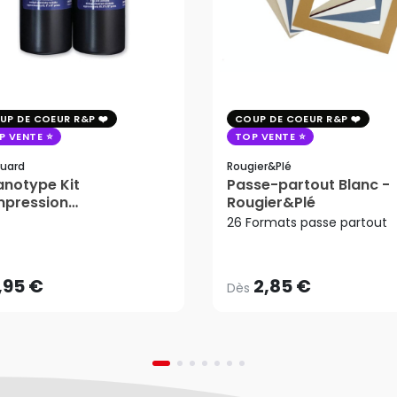
UP DE COEUR R&P
COUP DE COEUR R&P
P VENTE
TOP VENTE
uard
Rougier&plé
notype Kit
Passe-partout Blanc -
mpression
Rougier&Plé
2,85 €
tosensible - Jacquard
26 Formats passe partout
Dès
,95 €
AJOUTER AU PANIER
,95 €
2,85 €
Dès