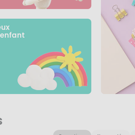
eux
 enfant
s