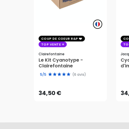
COUP DE COEUR R&P
CO
TOP VENTE
TO
Clairefontaine
Jacq
Le Kit Cyanotype -
Cya
Clairefontaine
d'i
pho
34,50 €
34
5/5
(6 avis)
AJOUTER AU PANIER
34,50 €
34